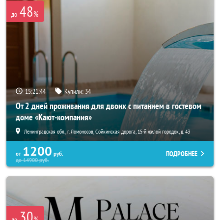
48
%
до
15:21:44
Купили:
34
От 2 дней проживания для двоих с питанием в гостевом
доме «Кают-компания»
Ленинградская обл., г. Ломоносов, Сойкинская дорога, 15-й жилой городок, д. 43
1200
ПОДРОБНЕЕ
от
руб.
до
14900
руб.
30
%
до