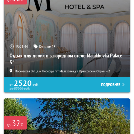
15:21:44
Купили:
13
Отдых для двоих в загородном отеле Malakhovka Palace
5*
Московская обл., г. о. Люберцы, пгт Малаховка, ул. Красковский Обрыв, 7к1
2520
ПОДРОБНЕЕ
от
руб.
до
57000
руб.
32
%
до