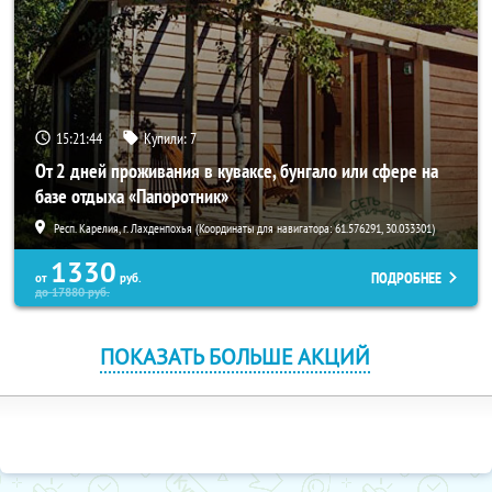
15:21:44
Купили:
7
От 2 дней проживания в куваксе, бунгало или сфере на
базе отдыха «Папоротник»
Респ. Карелия, г. Лахденпохья (Координаты для навигатора: 61.576291, 30.033301)
1330
ПОДРОБНЕЕ
от
руб.
до
17880
руб.
ПОКАЗАТЬ БОЛЬШЕ АКЦИЙ