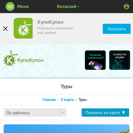
Меню
Волжский
КупиКупон
Мобильное приложение
Загрузить
ещё удобнее
Туры
Главная
8 марта
Туры
Показать на карте
По рейтингу