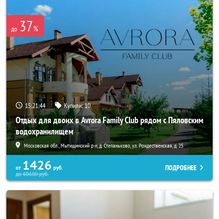
37
%
до
15:21:44
Купили:
10
Отдых для двоих в Avrora Family Club рядом с Пяловским
водохранилищем
Московская обл., Мытищинский р-н, д. Степаньково, ул. Рождественская, д. 25
1426
ПОДРОБНЕЕ
от
руб.
до
60600
руб.