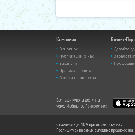
Компания
Бизнес-Пар
Основное
Давайте сд
Публикации о нас
Заработайт
Вакансии
Прошедши
Правила сервиса
Ответы на вопросы
Все наши купоны доступны
через Мобильное Приложение:
Сэкономьте до 90% при любых покупках
Подпишитесь на самые выгодные предложения