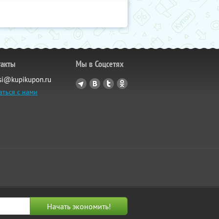
такты
Мы в Соцсетях
si@kupikupon.ru
аться с нами