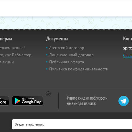
тнёрам
Документы
Кон
елаем акцию!
Агентский договор
spro
е, как Вебмастер
Лицензионный договор
Связ
е акции
Публичная оферта
Политика конфиденциальности
Ищите скидки поблизости,
не выходя из чата: