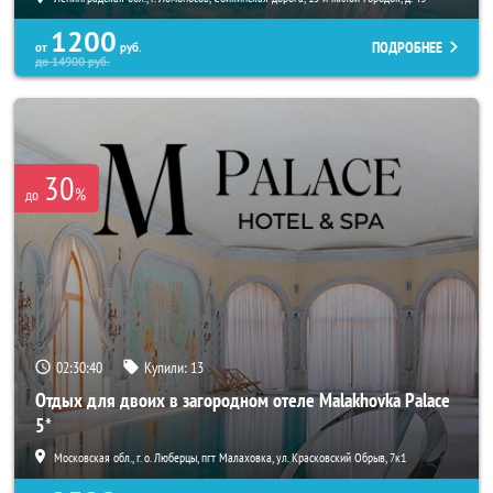
1200
ПОДРОБНЕЕ
от
руб.
до
14900
руб.
30
%
до
02:30:38
Купили:
13
Отдых для двоих в загородном отеле Malakhovka Palace
5*
Московская обл., г. о. Люберцы, пгт Малаховка, ул. Красковский Обрыв, 7к1