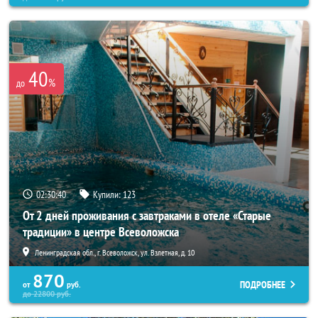
40
%
до
02:30:38
Купили:
123
От 2 дней проживания с завтраками в отеле «Старые
традиции» в центре Всеволожска
Ленинградская обл., г. Всеволожск, ул. Взлетная, д. 10
870
ПОДРОБНЕЕ
от
руб.
до
22800
руб.