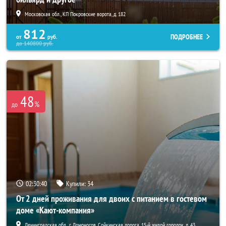
Московская обл., КП Покровские ворота, д. 182
812
ПОДРОБНЕЕ
от
руб.
до
140800
руб.
48
%
до
02:30:38
Купили:
34
От 2 дней проживания для двоих с питанием в гостевом
доме «Кают-компания»
Ленинградская обл., г. Ломоносов, Сойкинская дорога, 15-й жилой городок, д. 43