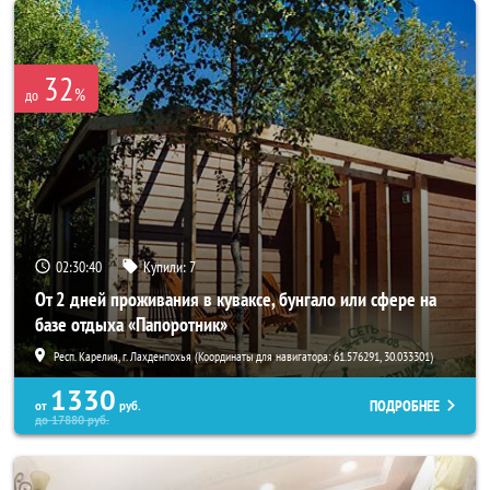
32
%
до
02:30:38
Купили:
7
От 2 дней проживания в куваксе, бунгало или сфере на
базе отдыха «Папоротник»
Респ. Карелия, г. Лахденпохья (Координаты для навигатора: 61.576291, 30.033301)
1330
ПОДРОБНЕЕ
от
руб.
до
17880
руб.