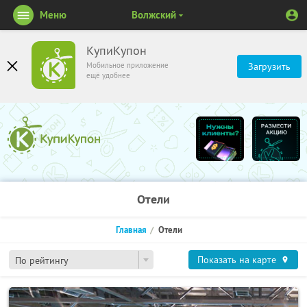
Меню
Волжский
КупиКупон
Мобильное приложение
Загрузить
ещё удобнее
Отели
Главная
Отели
Показать на карте
По рейтингу