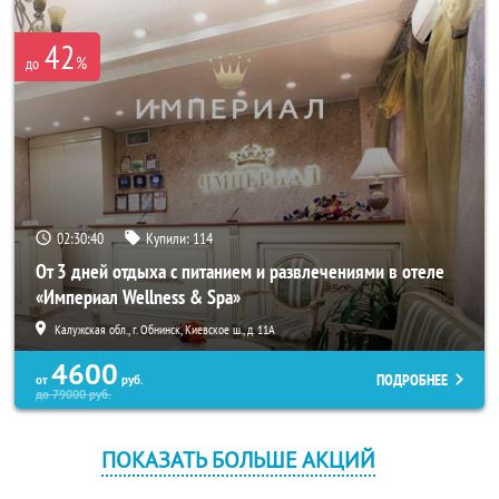
42
%
до
02:30:38
Купили:
114
От 3 дней отдыха с питанием и развлечениями в отеле
«Империал Wellness & Spa»
Калужская обл., г. Обнинск, Киевское ш., д. 11А
4600
ПОДРОБНЕЕ
от
руб.
до
79000
руб.
ПОКАЗАТЬ БОЛЬШЕ АКЦИЙ