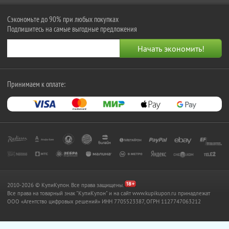
Сэкономьте до 90% при любых покупках
Подпишитесь на самые выгодные предложения
Принимаем к оплате:
2010-2026 © КупиКупон. Все права защищены.
Все права на товарный знак "КупиКупон" и на сайт www.kupikupon.ru принадлежат
OOO «Агентство цифровых решений» ИНН 7705523387, ОГРН 1127747063212