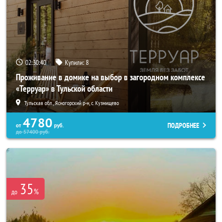
02:30:38
Купили:
8
Проживание в домике на выбор в загородном комплексе
«Терруар» в Тульской области
Тульская обл., Ясногорский р-н, с. Кузмищево
4780
ПОДРОБНЕЕ
от
руб.
до
57400
руб.
35
%
до