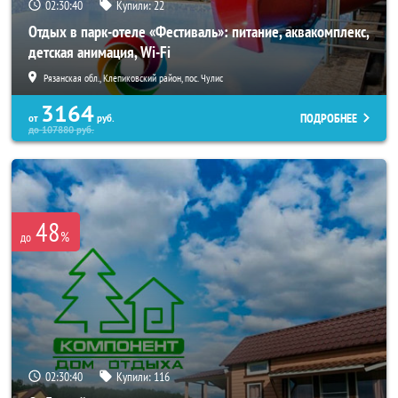
02:30:38
Купили:
22
Отдых в парк-отеле «Фестиваль»: питание, аквакомплекс,
детская анимация, Wi-Fi
Рязанская обл., Клепиковский район, пос. Чулис
3164
ПОДРОБНЕЕ
от
руб.
до
107880
руб.
48
%
до
02:30:38
Купили:
116