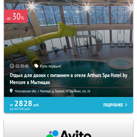
30
%
до
02:30:38
Купи первым!
Отдых для двоих с питанием в отеле Arthurs Spa Hotel by
Mercure в Мытищах
Московская обл., г. Мытищи, д. Ларево, ул. Хвойная, стр. 26
2828
ПОДРОБНЕЕ
от
руб.
до
65700
руб.