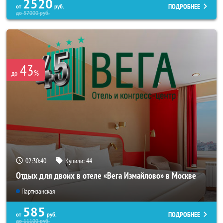
2520
ПОДРОБНЕЕ
от
руб.
до
57000
руб.
43
%
до
02:30:38
Купили:
44
Отдых для двоих в отеле «Вега Измайлово» в Москве
Партизанская
585
ПОДРОБНЕЕ
от
руб.
до
11100
руб.