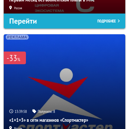
Россия
Перейти
ПОДРОБНЕЕ
-33
%
13:39:56
Получили:
8
«1+1=3» в сети магазинов «Спортмастер»
Россия