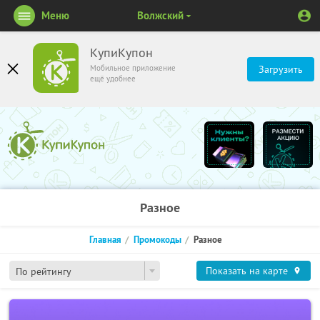
Меню
Волжский
КупиКупон
Мобильное приложение
Загрузить
ещё удобнее
Разное
Главная
Промокоды
Разное
Показать на карте
По рейтингу