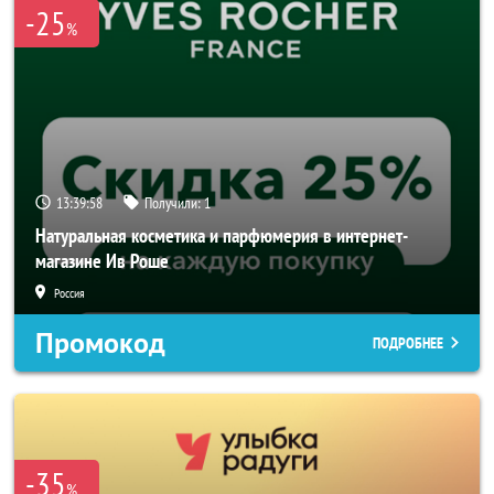
-25
%
13:39:56
Получили:
1
Натуральная косметика и парфюмерия в интернет-
магазине Ив Роше
Россия
Промокод
ПОДРОБНЕЕ
-35
%