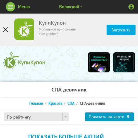
Меню
Волжский
КупиКупон
Мобильное приложение
Загрузить
ещё удобнее
СПА-девичник
Главная
Красота
СПА
СПА-девичник
Показать на карте
По рейтингу
ПОКАЗАТЬ БОЛЬШЕ АКЦИЙ