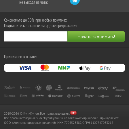
не выходя из чата:
Сэкономьте до 90% при любых покупках
Подпишитесь на самые выгодные предложения
Принимаем к оплате:
2010-2026 © КупиКупон. Все права защищены.
Все права на товарный знак "КупиКупон" и на сайт www.kupikupon.ru принадлежат
OOO «Агентство цифровых решений» ИНН 7705523387, ОГРН 1127747063212