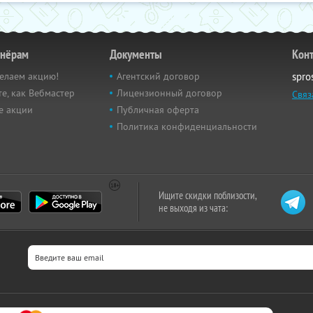
тнёрам
Документы
Кон
елаем акцию!
Агентский договор
spro
е, как Вебмастер
Лицензионный договор
Связ
е акции
Публичная оферта
Политика конфиденциальности
Ищите скидки поблизости,
не выходя из чата: