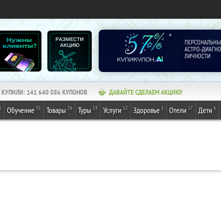
КУПИЛИ:
141 640 086
КУПОНОВ
ДАВАЙТЕ СДЕЛАЕМ АКЦИЮ!
1
31
26
13
12
1
17
6
Обучение
Товары
Туры
Услуги
Здоровье
Отели
Дети