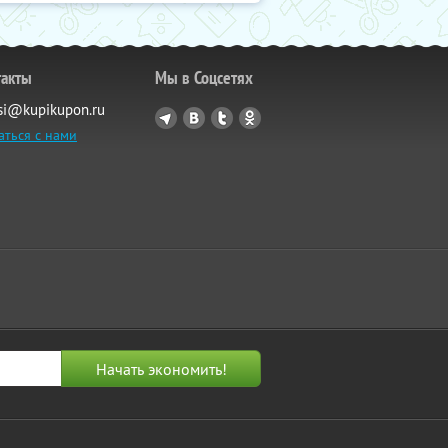
такты
Мы в Соцсетях
si@kupikupon.ru
аться с нами