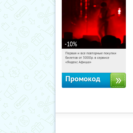
-10
%
Первая и все повторные покупки
11:34:39
Получили:
155
билетов от 3000р. в сервисе
Россия
«Яндекс Афиша»
Промокод