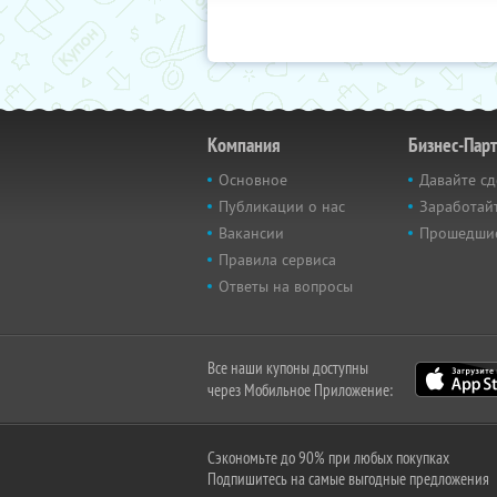
Компания
Бизнес-Пар
Основное
Давайте сд
Публикации о нас
Заработайт
Вакансии
Прошедши
Правила сервиса
Ответы на вопросы
Все наши купоны доступны
через Мобильное Приложение:
Сэкономьте до 90% при любых покупках
Подпишитесь на самые выгодные предложения