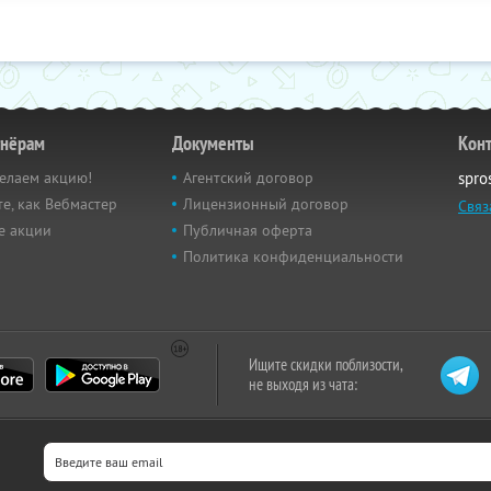
тнёрам
Документы
Кон
елаем акцию!
Агентский договор
spro
е, как Вебмастер
Лицензионный договор
Связ
е акции
Публичная оферта
Политика конфиденциальности
Ищите скидки поблизости,
не выходя из чата: