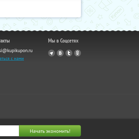
такты
Мы в Соцсетях
si@kupikupon.ru
аться с нами