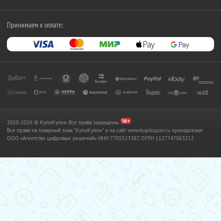
Принимаем к оплате:
2010-2026 © КупиКупон. Все права защищены.
Все права на товарный знак "КупиКупон" и на сайт www.kupikupon.ru принадлежат
OOO «Агентство цифровых решений» ИНН 7705523387, ОГРН 1127747063212