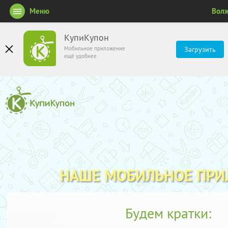
Меню
Вол
КупиКупон
Мобильное приложение
Загрузить
ещё удобнее
НАШЕ МОБИЛЬНОЕ ПР
Будем кратки: