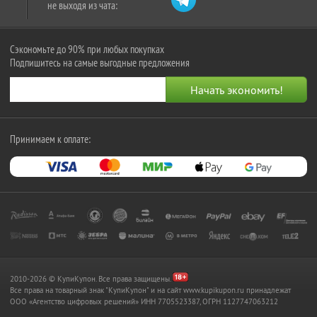
не выходя из чата:
Сэкономьте до 90% при любых покупках
Подпишитесь на самые выгодные предложения
Принимаем к оплате:
2010-2026 © КупиКупон. Все права защищены.
Все права на товарный знак "КупиКупон" и на сайт www.kupikupon.ru принадлежат
OOO «Агентство цифровых решений» ИНН 7705523387, ОГРН 1127747063212