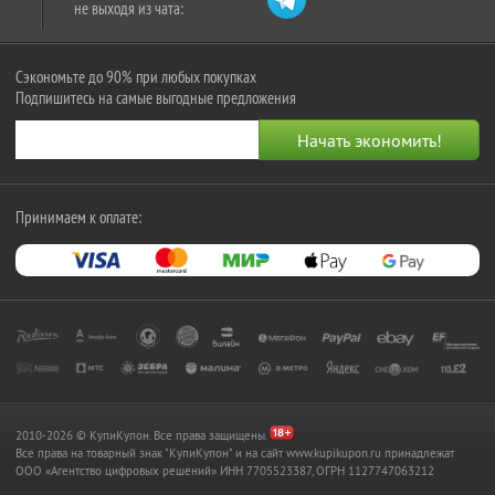
не выходя из чата:
Сэкономьте до 90% при любых покупках
Подпишитесь на самые выгодные предложения
Принимаем к оплате:
2010-2026 © КупиКупон. Все права защищены.
Все права на товарный знак "КупиКупон" и на сайт www.kupikupon.ru принадлежат
OOO «Агентство цифровых решений» ИНН 7705523387, ОГРН 1127747063212