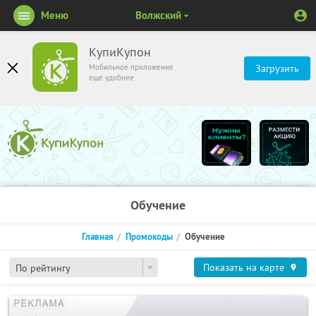
Меню
Волжский
КупиКупон
Мобильное приложение
Загрузить
ещё удобнее
Обучение
Главная
Промокоды
Обучение
Показать на карте
По рейтингу