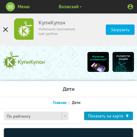
Меню
Волжский
КупиКупон
Мобильное приложение
Загрузить
ещё удобнее
Дети
Главная
Дети
Показать на карте
По рейтингу