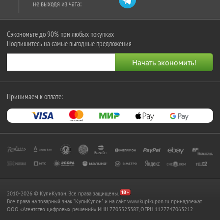
не выходя из чата:
Сэкономьте до 90% при любых покупках
Подпишитесь на самые выгодные предложения
Принимаем к оплате:
2010-2026 © КупиКупон. Все права защищены.
Все права на товарный знак "КупиКупон" и на сайт www.kupikupon.ru принадлежат
OOO «Агентство цифровых решений» ИНН 7705523387, ОГРН 1127747063212