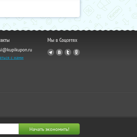
такты
Мы в Соцсетях
si@kupikupon.ru
аться с нами