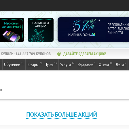
КУПИЛИ:
141 667 709
КУПОНОВ
ДАВАЙТЕ СДЕЛАЕМ АКЦИЮ!
1
31
26
13
12
1
16
6
Обучение
Товары
Туры
Услуги
Здоровье
Отели
Дети
рк
ПОКАЗАТЬ БОЛЬШЕ АКЦИЙ