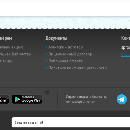
тнёрам
Документы
Кон
елаем акцию!
Агентский договор
spro
е, как Вебмастер
Лицензионный договор
Связ
е акции
Публичная оферта
Политика конфиденциальности
Ищите скидки поблизости,
не выходя из чата: