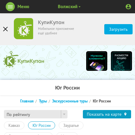
Меню
Волжский
КупиКупон
Мобильное приложение
Загрузить
ещё удобнее
Юг России
Главная
Туры
Экскурсионные туры
Юг России
Показать на карте
По рейтингу
Кавказ
Юг России
Зауралье