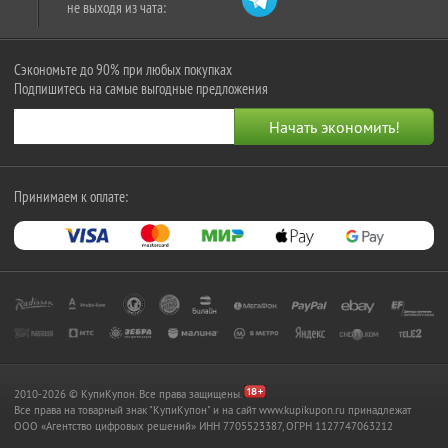
не выходя из чата:
Сэкономьте до 90% при любых покупках
Подпишитесь на самые выгодные предложения
Принимаем к оплате:
2010-2026 © КупиКупон. Все права защищены.
Все права на товарный знак "КупиКупон" и на сайт www.kupikupon.ru принадлежат
OOO «Агентство цифровых решений» ИНН 7705523387, ОГРН 1127747063212