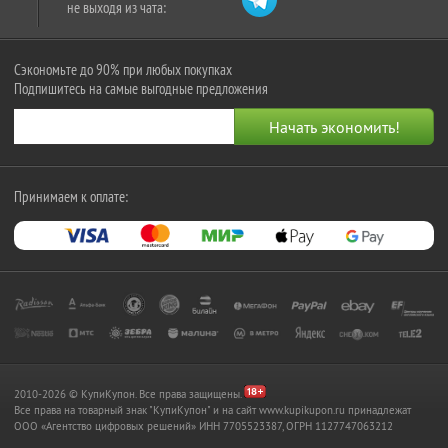
не выходя из чата:
Сэкономьте до 90% при любых покупках
Подпишитесь на самые выгодные предложения
Принимаем к оплате:
2010-2026 © КупиКупон. Все права защищены.
Все права на товарный знак "КупиКупон" и на сайт www.kupikupon.ru принадлежат
OOO «Агентство цифровых решений» ИНН 7705523387, ОГРН 1127747063212