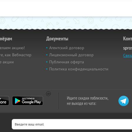
тнёрам
Документы
Кон
елаем акцию!
Агентский договор
spro
е, как Вебмастер
Лицензионный договор
Связ
е акции
Публичная оферта
Политика конфиденциальности
Ищите скидки поблизости,
не выходя из чата: