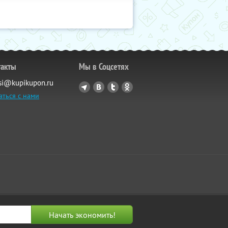
такты
Мы в Соцсетях
si@kupikupon.ru
аться с нами