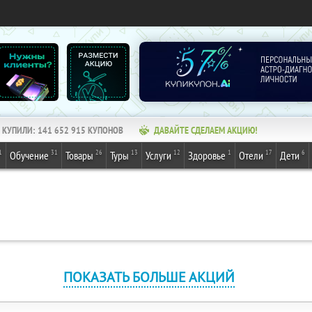
КУПИЛИ:
141 652 915
КУПОНОВ
ДАВАЙТЕ СДЕЛАЕМ АКЦИЮ!
1
31
26
13
12
1
17
6
Обучение
Товары
Туры
Услуги
Здоровье
Отели
Дети
ПОКАЗАТЬ БОЛЬШЕ АКЦИЙ