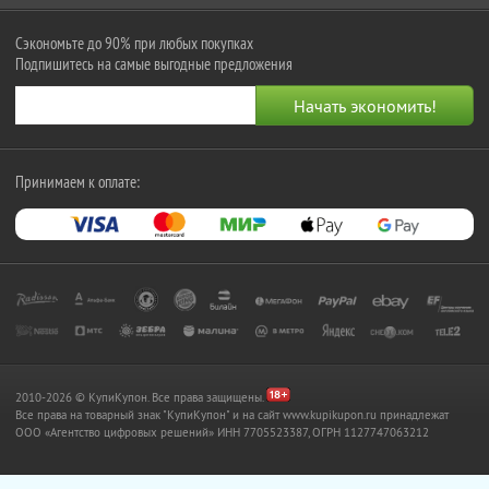
Сэкономьте до 90% при любых покупках
Подпишитесь на самые выгодные предложения
Принимаем к оплате:
2010-2026 © КупиКупон. Все права защищены.
Все права на товарный знак "КупиКупон" и на сайт www.kupikupon.ru принадлежат
OOO «Агентство цифровых решений» ИНН 7705523387, ОГРН 1127747063212