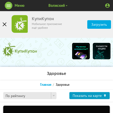
Меню
Волжский
КупиКупон
Мобильное приложение
Загрузить
ещё удобнее
Здоровье
Главная
Здоровье
Показать на карте
По рейтингу