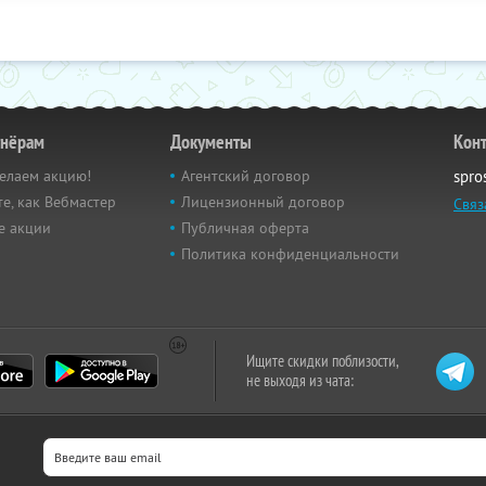
тнёрам
Документы
Кон
елаем акцию!
Агентский договор
spro
е, как Вебмастер
Лицензионный договор
Связ
е акции
Публичная оферта
Политика конфиденциальности
Ищите скидки поблизости,
не выходя из чата: