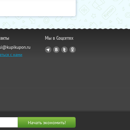
такты
Мы в Соцсетях
si@kupikupon.ru
аться с нами