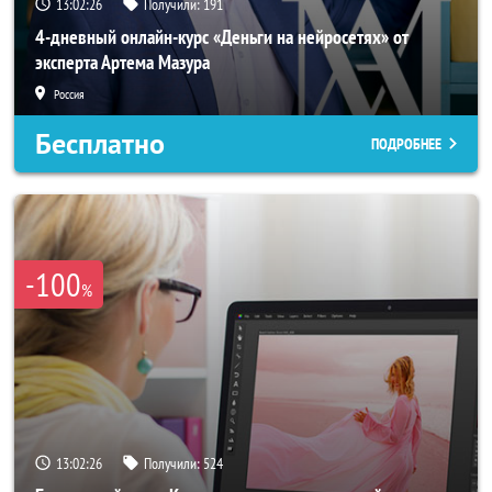
13:02:23
Получили:
191
4-дневный онлайн-курс «Деньги на нейросетях» от
эксперта Артема Мазура
Россия
Бесплатно
ПОДРОБНЕЕ
-100
%
13:02:23
Получили:
524