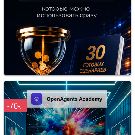
-70
%