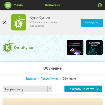
Меню
Волжский
КупиКупон
Мобильное приложение
Загрузить
ещё удобнее
Обучение
Главная
ПолучиКупон
Обучение
Показать на карте
По рейтингу