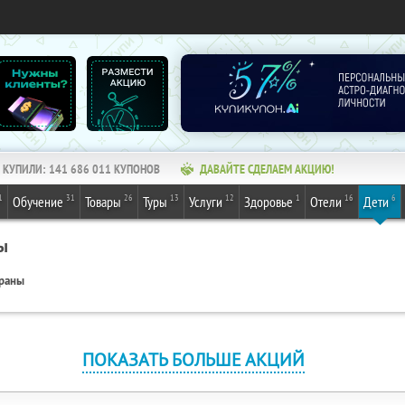
КУПИЛИ:
141 686 011
КУПОНОВ
ДАВАЙТЕ СДЕЛАЕМ АКЦИЮ!
1
31
26
13
12
1
16
6
Обучение
Товары
Туры
Услуги
Здоровье
Отели
Дети
ы
ораны
ПОКАЗАТЬ БОЛЬШЕ АКЦИЙ