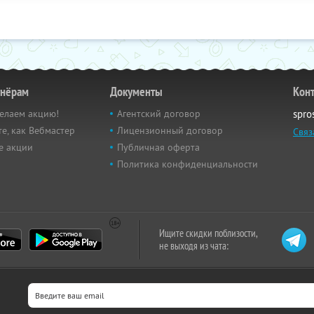
тнёрам
Документы
Кон
елаем акцию!
Агентский договор
spro
е, как Вебмастер
Лицензионный договор
Связ
е акции
Публичная оферта
Политика конфиденциальности
Ищите скидки поблизости,
не выходя из чата: