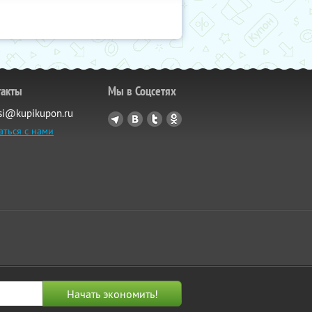
такты
Мы в Соцсетях
si@kupikupon.ru
аться с нами