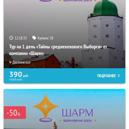
12:18:32
Купили:
58
Тур на 1 день «Тайны средневекового Выборга» от
компании «Шарм»
Достоевская
390
ПОДРОБНЕЕ
руб.
3100
руб.
-50
%