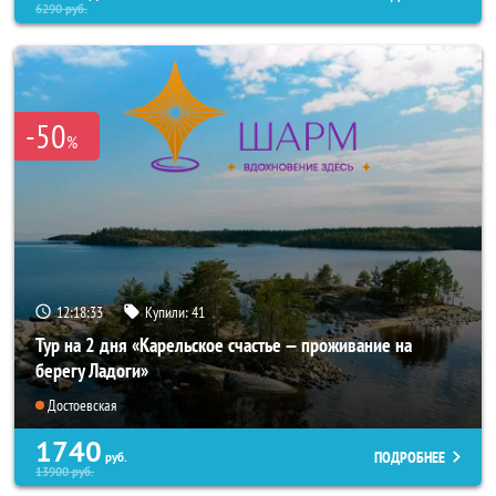
6290
руб.
-50
%
12:18:32
Купили:
41
Тур на 2 дня «Карельское счастье — проживание на
берегу Ладоги»
Достоевская
1740
ПОДРОБНЕЕ
руб.
13900
руб.