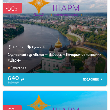
-50
%
12:18:32
Купили:
12
1-дневный тур «Псков — Изборск — Печоры» от компании
«Шарм»
Достоевская
640
ПОДРОБНЕЕ
руб.
5100
руб.