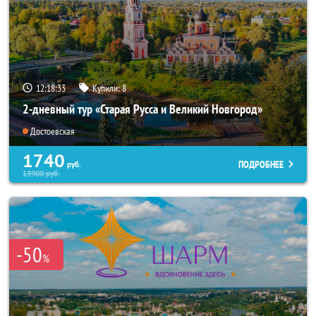
12:18:32
Купили:
8
2-дневный тур «Старая Русса и Великий Новгород»
Достоевская
1740
ПОДРОБНЕЕ
руб.
13900
руб.
-50
%