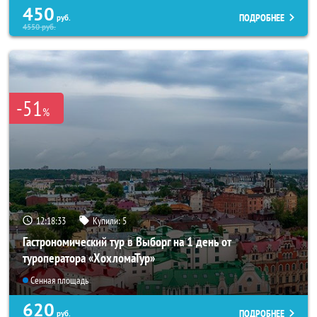
450
ПОДРОБНЕЕ
руб.
4550
руб.
-51
%
12:18:32
Купили:
5
Гастрономический тур в Выборг на 1 день от
туроператора «ХохломаТур»
Сенная площадь
620
ПОДРОБНЕЕ
руб.