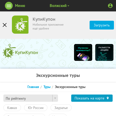
Меню
Волжский
КупиКупон
Мобильное приложение
Загрузить
ещё удобнее
Экскурсионные туры
Главная
Туры
Экскурсионные туры
Показать на карте
По рейтингу
Кавказ
Юг России
Зауралье