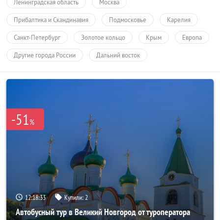
Ленинградская область
Москва
Прибалтика и Скандинавия
Подмосковье
Карелия
Санкт-Петербург
Золотое кольцо
Крым
Европа
Другие города России
Дальний восток
-51
%
12:18:32
Купили:
2
Автобусный тур в Великий Новгород от туроператора