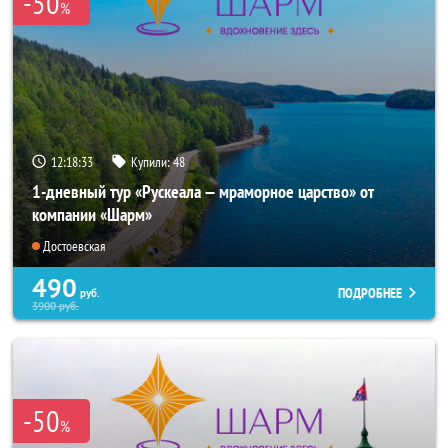
-50
%
12:18:32
Купили:
48
1-дневный тур «Рускеала — мраморное царство» от
компании «Шарм»
Достоевская
490
ПОДРОБНЕЕ
руб.
3900
руб.
-50
%