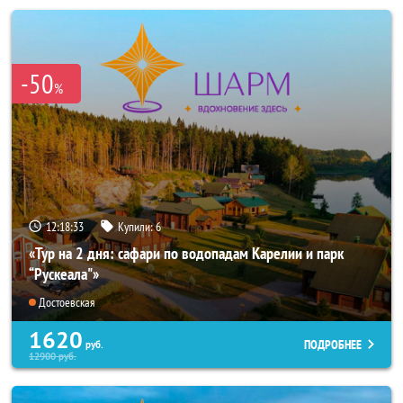
-50
%
12:18:32
Купили:
6
«Тур на 2 дня: сафари по водопадам Карелии и парк
“Рускеала"»
Достоевская
1620
ПОДРОБНЕЕ
руб.
12900
руб.