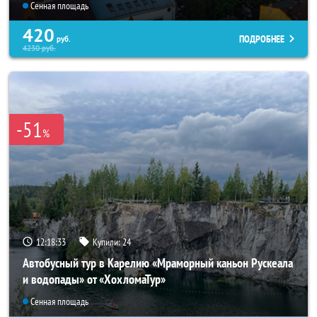
Сенная площадь
420
ПОДРОБНЕЕ
руб.
4230
руб.
-51
%
12:18:32
Купили:
24
Автобусный тур в Карелию «Мраморный каньон Рускеала
и водопады» от «ХохломаТур»
Сенная площадь