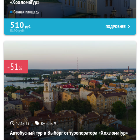
«ХохломаТур»
Сенная площадь
510
ПОДРОБНЕЕ
руб.
5190
руб.
-51
%
12:18:32
Купили:
9
Автобусный тур в Выборг от туроператора «ХохломаТур»