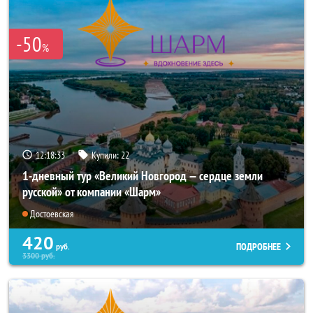
-50
%
12:18:32
Купили:
22
1-дневный тур «Великий Новгород — сердце земли
русской» от компании «Шарм»
Достоевская
420
ПОДРОБНЕЕ
руб.
3300
руб.