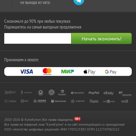
не выходя из чата:
Сэкономьте до 90% при любых покупках
Подпишитесь на самые выгодные предложения
Принимаем к оплате:
2010-2026 © КупиКупон. Все права защищены.
Все права на товарный знак "КупиКупон" и на сайт www.kupikupon.ru принадлежат
OOO «Агентство цифровых решений» ИНН 7705523387, ОГРН 1127747063212