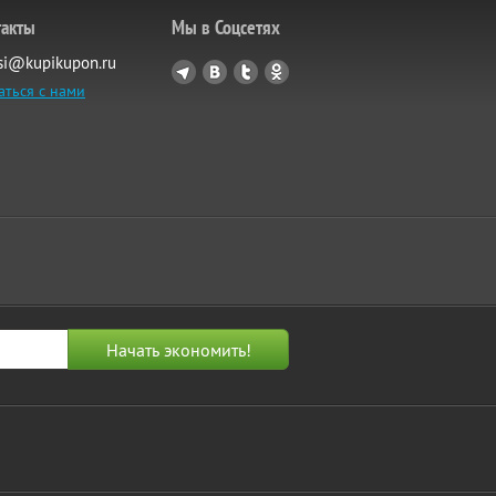
такты
Мы в Соцсетях
si@kupikupon.ru
аться с нами