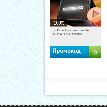
-100
%
До 45 дней доступа в онлайн-
01:36:59
Получили:
113
кинотеатр «Кинопоиск»
Россия
Промокод