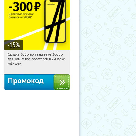
-15
%
Скидка 300р. при заказе от 2000р.
01:36:59
Получили:
65
для новых пользователей в «Яндекс
Россия
Афише»
Промокод