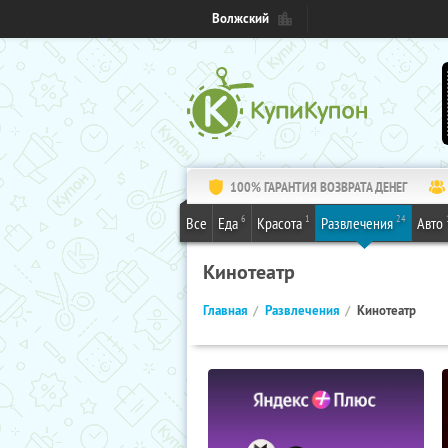
Волжский
100% ГАРАНТИЯ ВОЗВРАТА ДЕНЕГ
6
1
24
Все
Еда
Красота
Развлечения
Авто
Кинотеатр
Главная
Развлечения
Кинотеатр