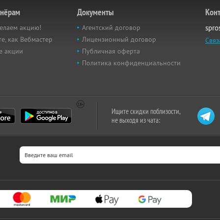
тнёрам
Документы
Кон
елаем акцию!
Агентский договор
spro
е, как Вебмастер
Лицензионный договор
Связ
е акции
Публичная оферта
Политика конфиденциальности
Ищите скидки поблизости,
не выходя из чата: