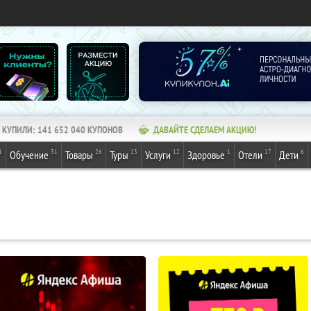
КУПИЛИ:
141 652 040
КУПОНОВ
ДАВАЙТЕ СДЕЛАЕМ АКЦИЮ!
1
31
26
13
12
1
17
6
Обучение
Товары
Туры
Услуги
Здоровье
Отели
Дети