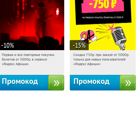
-10
%
-15
%
Первая и все повторные покупки
Скидка 750р. при заказе от 5000р.
01:36:59
Получили:
155
01:36:59
Получили:
114
билетов от 3000р. в сервисе
только для новых пользователей
Россия
Россия
«Яндекс Афиша»
«Яндекс Афиши»
Промокод
Промокод