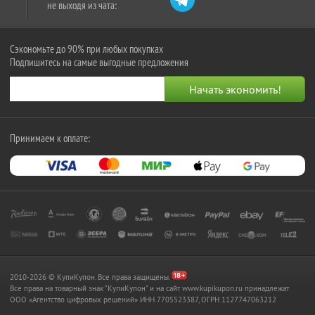
не выходя из чата:
Сэкономьте до 90% при любых покупках
Подпишитесь на самые выгодные предложения
Принимаем к оплате:
2010-2026 © КупиКупон. Все права защищены.
Все права на товарный знак "КупиКупон" и на сайт www.kupikupon.ru принадлежат
OOO «Агентство цифровых решений» ИНН 7705523387, ОГРН 1127747063212