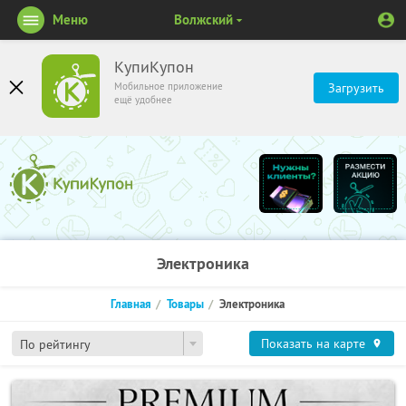
Меню
Волжский
КупиКупон
Мобильное приложение
Загрузить
ещё удобнее
Электроника
Главная
Товары
Электроника
Показать на карте
По рейтингу