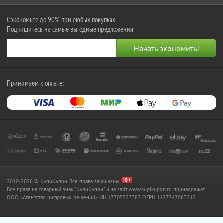
Сэкономьте до 90% при любых покупках
Подпишитесь на самые выгодные предложения
Принимаем к оплате:
2010-2026 © КупиКупон. Все права защищены.
Все права на товарный знак "КупиКупон" и на сайт www.kupikupon.ru принадлежат
OOO «Агентство цифровых решений» ИНН 7705523387, ОГРН 1127747063212