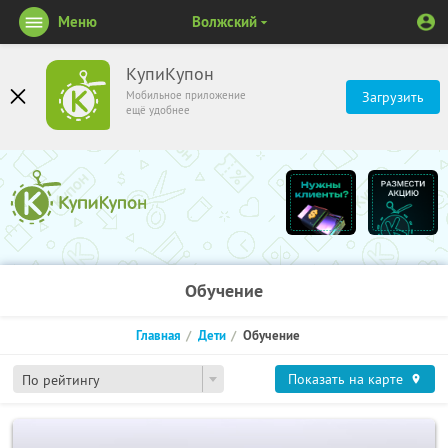
Меню
Волжский
КупиКупон
Мобильное приложение
Загрузить
ещё удобнее
Обучение
Главная
Дети
Обучение
Показать на карте
По рейтингу