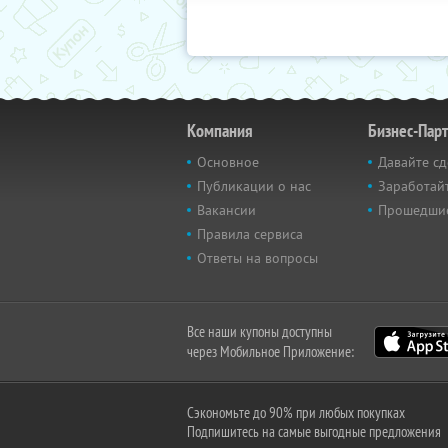
Компания
Бизнес-Пар
Основное
Давайте сд
Публикации о нас
Заработайт
Вакансии
Прошедши
Правила сервиса
Ответы на вопросы
Все наши купоны доступны
через Мобильное Приложение:
Сэкономьте до 90% при любых покупках
Подпишитесь на самые выгодные предложения