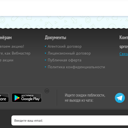
тнёрам
Документы
Кон
елаем акцию!
Агентский договор
spro
е, как Вебмастер
Лицензионный договор
Связ
е акции
Публичная оферта
Политика конфиденциальности
Ищите скидки поблизости,
не выходя из чата: