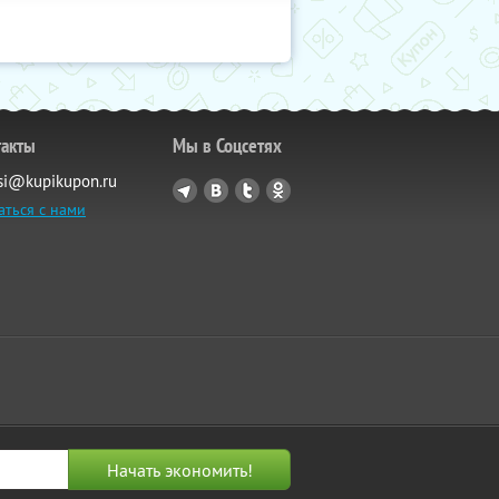
такты
Мы в Соцсетях
si@kupikupon.ru
аться с нами