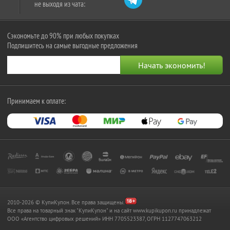
не выходя из чата:
Сэкономьте до 90% при любых покупках
Подпишитесь на самые выгодные предложения
Принимаем к оплате:
2010-2026 © КупиКупон. Все права защищены.
Все права на товарный знак "КупиКупон" и на сайт www.kupikupon.ru принадлежат
OOO «Агентство цифровых решений» ИНН 7705523387, ОГРН 1127747063212