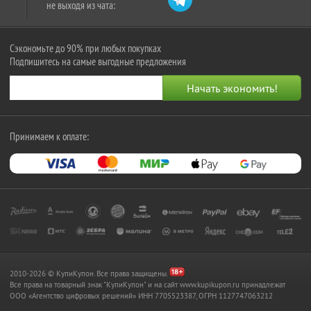
не выходя из чата:
Сэкономьте до 90% при любых покупках
Подпишитесь на самые выгодные предложения
Принимаем к оплате:
2010-2026 © КупиКупон. Все права защищены.
Все права на товарный знак "КупиКупон" и на сайт www.kupikupon.ru принадлежат
OOO «Агентство цифровых решений» ИНН 7705523387, ОГРН 1127747063212