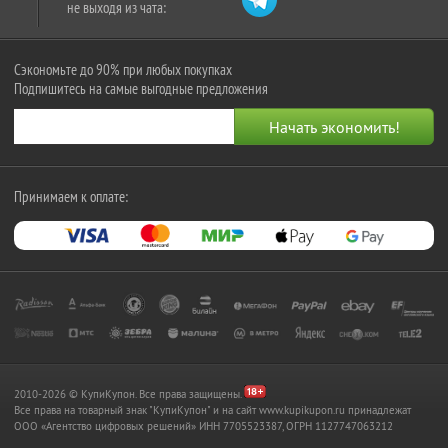
не выходя из чата:
Сэкономьте до 90% при любых покупках
Подпишитесь на самые выгодные предложения
Принимаем к оплате:
2010-2026 © КупиКупон. Все права защищены.
Все права на товарный знак "КупиКупон" и на сайт www.kupikupon.ru принадлежат
OOO «Агентство цифровых решений» ИНН 7705523387, ОГРН 1127747063212