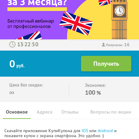
16
:
:
Получили:
0
руб.
Цена без скидки:
Экономия:
∞
100
%
Основное
Адреса
Отзывы
Вопросы по акции
Скачайте приложение КупиКупона для
IOS
или
Android
и
покажите купон с экрана смартфона. Это удобно :)