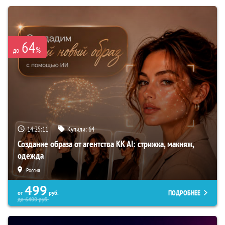
64
%
до
14:25:10
Купили:
64
Создание образа от агентства KK AI: стрижка, макияж,
одежда
Россия
499
ПОДРОБНЕЕ
от
руб.
до
6400
руб.