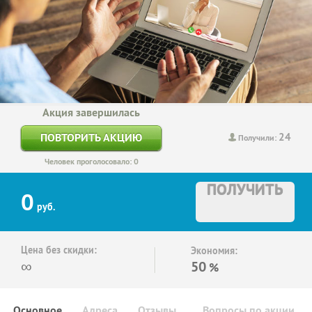
Акция завершилась
24
ПОВТОРИТЬ АКЦИЮ
Получили:
Человек проголосовало: 0
ПОЛУЧИТЬ
0
руб.
Цена без скидки:
Экономия:
∞
50
%
Основное
Адреса
Отзывы
Вопросы по акции