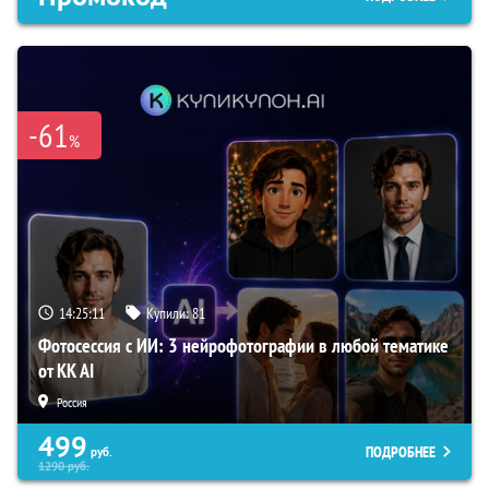
-61
%
14:25:10
Купили:
81
Фотосессия с ИИ: 3 нейрофотографии в любой тематике
от KK AI
Россия
499
ПОДРОБНЕЕ
руб.
1290
руб.