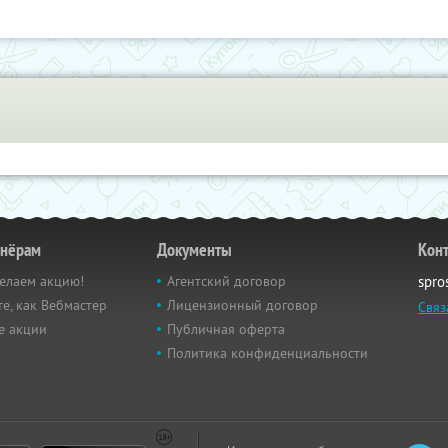
тнёрам
Документы
Кон
елаем акцию!
Агентский договор
spro
е, как Вебмастер
Лицензионный договор
Связ
е акции
Публичная оферта
Политика конфиденциальности