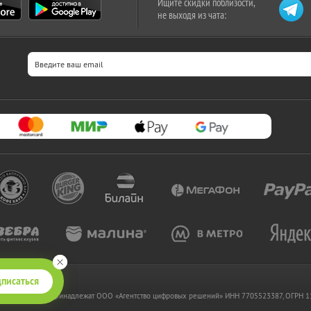
Ищите скидки поблизости,
не выходя из чата:
писаться
 www.kupikupon.ru принадлежат OOO «Агентство цифровых решений» ИНН 7705523387, ОГРН