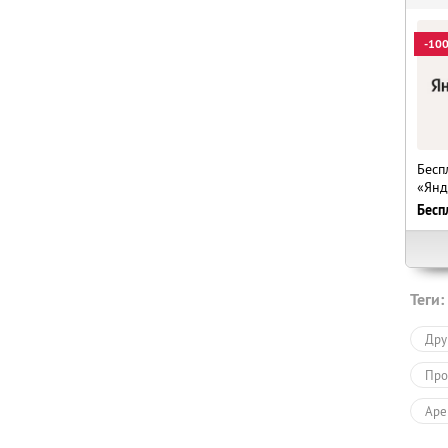
-10
Бесп
«Янд
Бесп
Теги:
Дру
Про
Аре
Усл