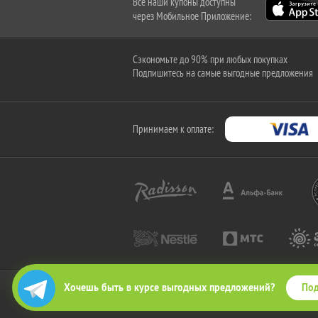
Все наши купоны доступны
через Мобильное Приложение:
Сэкономьте до 90% при любых покупках
Подпишитесь на самые выгодные предложения
Принимаем к оплате:
Под
Хочешь быть в курсе выгодных предложений?
2010-2026 © КупиКупон. Все права защищены.
Все права на товарный знак "КупиКупон" и на сайт