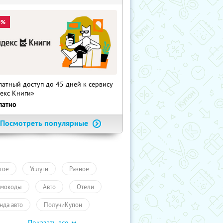
0%
латный доступ до 45 дней к сервису
екс Книги»
латно
Посмотреть популярные
гое
Услуги
Разное
мокоды
Авто
Отели
нда авто
ПолучиКупон
Показать все
уги