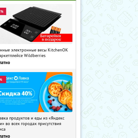
0%
нные электронные весы KitchenOK
аркетплейсе Wildberries
латно
%
авка продуктов и еды из «Яндекс
и» во всех городах присутствия
иса
латно