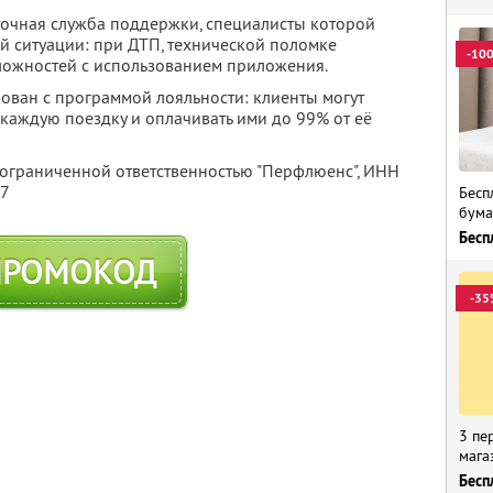
точная служба поддержки, специалисты которой
й ситуации: при ДТП, технической поломке
-10
ложностей с использованием приложения.
рован с программой лояльности: клиенты могут
каждую поездку и оплачивать ими до 99% от её
 ограниченной ответственностью "Перфлюенс",
ИНН
57
Бесп
бума
Бесп
ПРОМОКОД
-35
3 пе
мага
Бесп