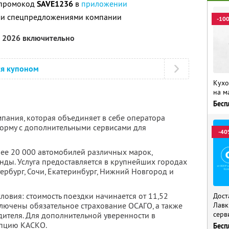
 промокод
SAVE1236
в
приложении
ими спецпредложениями компании
-10
а 2026 включительно
ся купоном
Кухо
на м
Бесп
мпания, которая объединяет в себе оператора
орму с дополнительными сервисами для
-40
лее 20 000 автомобилей различных марок,
нды. Услуга предоставляется в крупнейших городах
тербург, Сочи, Екатеринбург, Нижний Новгород и
овия: стоимость поездки начинается от 11,52
Дост
включены обязательное страхование ОСАГО, а также
Лавк
серв
дителя. Для дополнительной уверенности в
пцию КАСКО.
Бесп