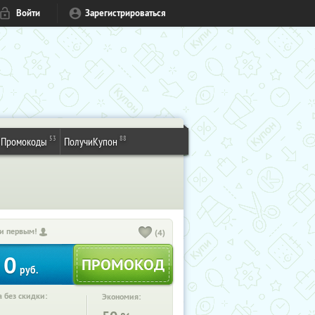
Войти
Зарегистрироваться
53
88
Промокоды
ПолучиКупон
и первым!
(4)
0
руб.
 без скидки:
Экономия: