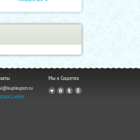
такты
Мы в Соцсетях
si@kupikupon.ru
аться с нами