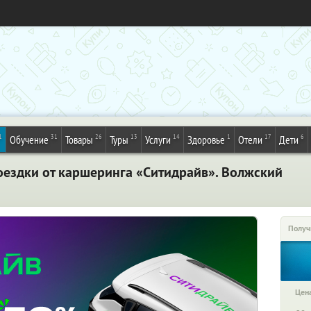
1
31
26
13
14
1
17
6
Обучение
Товары
Туры
Услуги
Здоровье
Отели
Дети
оездки от каршеринга «Ситидрайв». Волжский
Получ
Цена