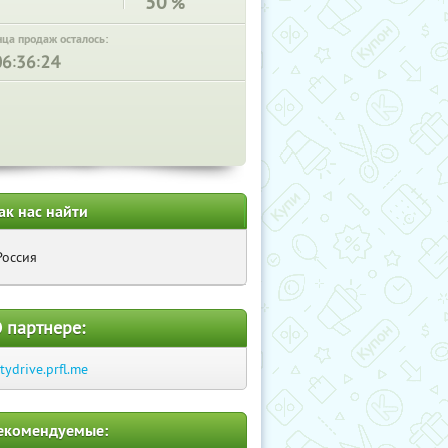
50
%
нца продаж осталось:
:
:
ак нас найти
Россия
 партнере:
itydrive.prfl.me
екомендуемые: