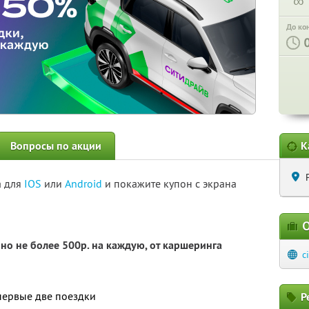
∞
До ко
Вопросы по акции
К
а для
IOS
или
Android
и покажите купон с экрана
О
но не более 500р. на каждую, от каршеринга
c
первые две поездки
Р