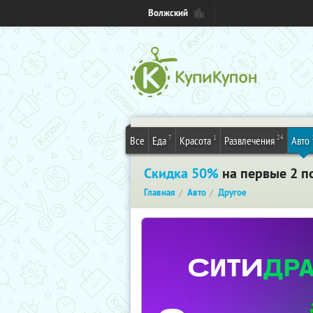
Волжский
7
1
24
Все
Еда
Красота
Развлечения
Авто
Скидка 50%
на первые 2 п
Главная
Авто
Другое