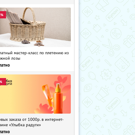
0%
латный мастер-класс по плетению из
жной лозы
латно
%
рвых заказа от 1000р. в интернет-
зине «Улыбка радуги»
латно