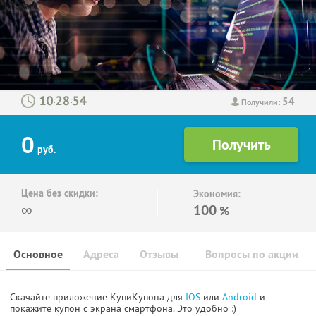
54
:
:
Получили:
0
руб.
Цена без скидки:
Экономия:
∞
100
%
Основное
Адреса
Отзывы
Вопросы по акции
Скачайте приложение КупиКупона для
IOS
или
Android
и
покажите купон с экрана смартфона. Это удобно :)