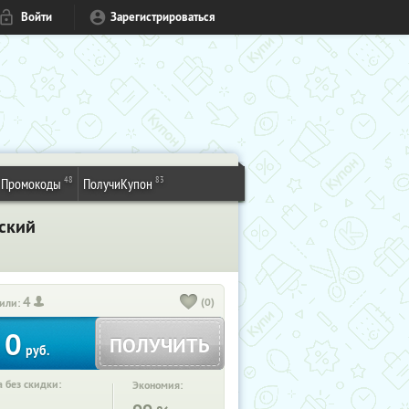
Войти
Зарегистрироваться
48
83
Промокоды
ПолучиКупон
ский
4
(0)
или:
0
ПОЛУЧИТЬ
руб.
 без скидки:
Экономия: