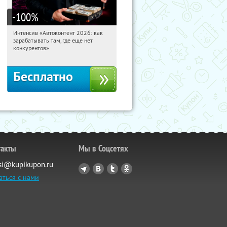
-100
%
Интенсив «Автоконтент 2026: как
11:05:25
Получили:
4
зарабатывать там, где еще нет
Россия
конкурентов»
Бесплатно
такты
Мы в Соцсетях
si@kupikupon.ru
аться с нами