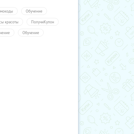
мокоды
Обучение
сы красоты
ПолучиКупон
чение
Обучение