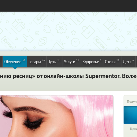
1
31
26
13
12
1
16
6
Обучение
Товары
Туры
Услуги
Здоровье
Отели
Дети
нию ресниц» от онлайн-школы Supermentor. Волж
Получ
Цена