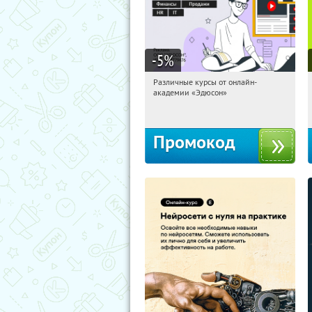
-5
%
Различные курсы от онлайн-
11:05:25
Получили:
2
академии «Эдюсон»
Россия
Промокод