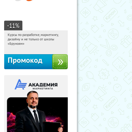
-11
%
Курсы по разработке, маркетингу,
11:05:25
Получи первым!
дизайну и не только от школы
Россия
«Бруноям»
Промокод