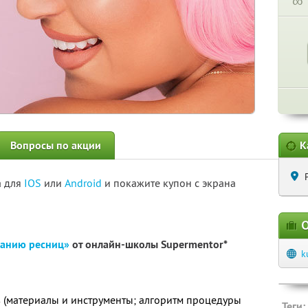
∞
Вопросы по акции
К
а для
IOS
или
Android
и покажите купон с экрана
О
ванию ресниц»
от онлайн-школы Supermentor*
k
ов (материалы и инструменты; алгоритм процедуры
Теги: