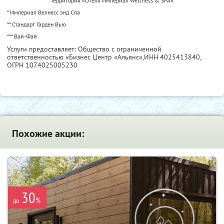
Территория «Отеля Империал Wellness & SPA»
* Империал Велнесс энд Спа
** Стандарт Гарден Вью
*** Вай-Фай
Услуги предоставляет: Общество с ограниченной
ответственностью «Бизнес Центр «Альянс»,
ИНН 4025413840
,
ОГРН 1074025005230
Похожие акции:
30
%
до