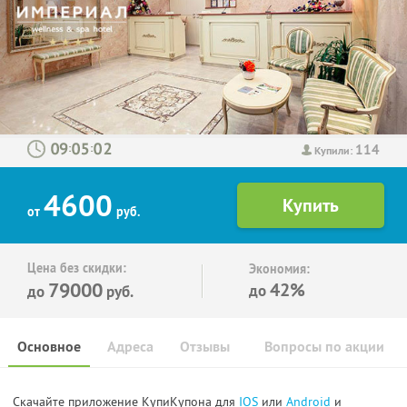
114
:
:
Купили:
4600
от
руб.
Цена без скидки:
Экономия:
79000
42%
до
до
руб.
Основное
Адреса
Отзывы
Вопросы по акции
Скачайте приложение КупиКупона для
IOS
или
Android
и