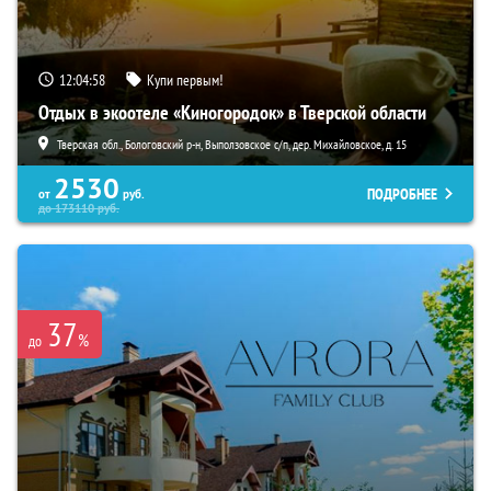
12:04:57
Купи первым!
Отдых в экоотеле «Киногородок» в Тверской области
Тверская обл., Бологовский р-н, Выползовское с/п, дер. Михайловское, д. 15
2530
ПОДРОБНЕЕ
от
руб.
до
173110
руб.
37
%
до