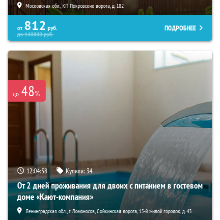
Московская обл., КП Покровские ворота, д. 182
812
ПОДРОБНЕЕ
от
руб.
до
140800
руб.
48
%
до
12:04:57
Купили:
34
От 2 дней проживания для двоих с питанием в гостевом
доме «Кают-компания»
Ленинградская обл., г. Ломоносов, Сойкинская дорога, 15-й жилой городок, д. 43