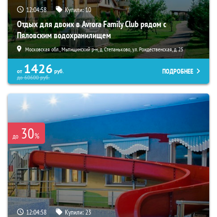
12:04:57
Купили:
10
Отдых для двоих в Avrora Family Club рядом с
Пяловским водохранилищем
Московская обл., Мытищинский р-н, д. Степаньково, ул. Рождественская, д. 25
1426
ПОДРОБНЕЕ
от
руб.
до
60600
руб.
30
%
до
12:04:57
Купили:
23