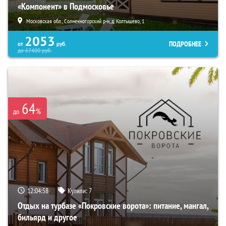
«Компонент» в Подмосковье
Московская обл., Солнечногорский р-н, д. Колтышево, 1
2053
ПОДРОБНЕЕ
от
руб.
до
67400
руб.
64
%
до
12:04:57
Купили:
7
Отдых на турбазе «Покровские ворота»: питание, мангал,
бильярд и другое