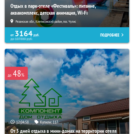
Отдых в парк-отеле «Фестиваль»: питание,
аквакомплекс, детская анимация, Wi-Fi
Рязанская обл., Клепиковский район, пос. Чулис
3164
ПОДРОБНЕЕ
от
руб.
до
107880
руб.
48
%
до
12:04:57
Купили:
117
От 3 дней отдыха в мини-домах на территории отеля