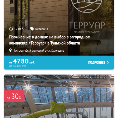
12:04:57
Купили:
8
Проживание в домике на выбор в загородном
комплексе «Терруар» в Тульской области
Тульская обл., Ясногорский р-н, с. Кузмищево
4780
ПОДРОБНЕЕ
от
руб.
до
57400
руб.
30
%
до