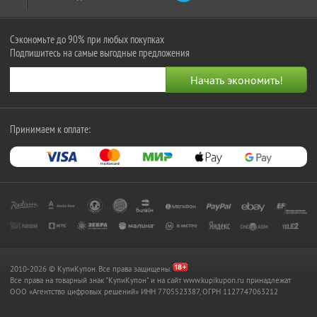
Сэкономьте до 90% при любых покупках
Подпишитесь на самые выгодные предложения
Принимаем к оплате:
2010-2026 © КупиКупон. Все права защищены.
Все права на товарный знак "КупиКупон" и на сайт www.kupikupon.ru принадлежат
OOO «Агентство цифровых решений» ИНН 7705523387, ОГРН 1127747063212