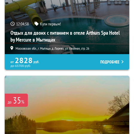
12:04:57
Купи первым!
Отдых для двоих с питанием в отеле Arthurs Spa Hotel
by Mercure в Мытищах
Московская обл., г. Мытищи, д. Ларево, ул. Хвойная, стр. 26
2828
ПОДРОБНЕЕ
от
руб.
до
65700
руб.
35
%
до