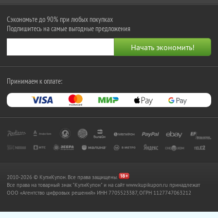
Сэкономьте до 90% при любых покупках
Подпишитесь на самые выгодные предложения
Принимаем к оплате:
2010-2026 © КупиКупон. Все права защищены.
Все права на товарный знак "КупиКупон" и на сайт www.kupikupon.ru принадлежат
OOO «Агентство цифровых решений» ИНН 7705523387, ОГРН 1127747063212