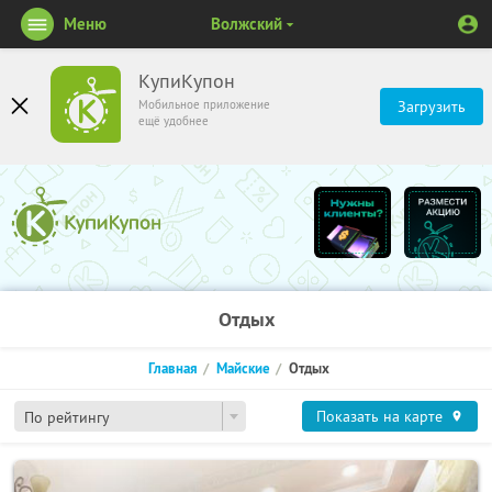
Меню
Волжский
КупиКупон
Мобильное приложение
Загрузить
ещё удобнее
Отдых
Главная
Майские
Отдых
Показать на карте
По рейтингу