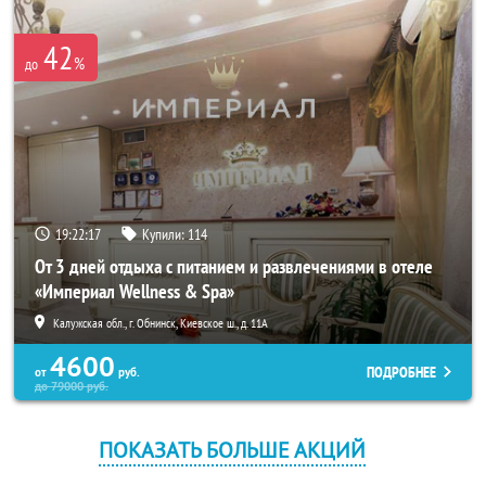
42
%
до
19:22:17
Купили:
114
От 3 дней отдыха с питанием и развлечениями в отеле
«Империал Wellness & Spa»
Калужская обл., г. Обнинск, Киевское ш., д. 11А
4600
ПОДРОБНЕЕ
от
руб.
до
79000
руб.
ПОКАЗАТЬ БОЛЬШЕ АКЦИЙ