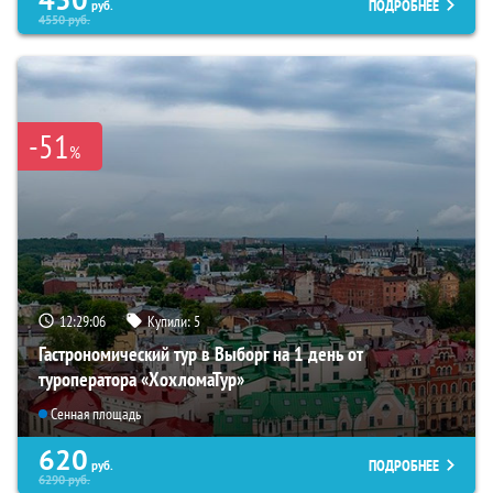
ПОДРОБНЕЕ
руб.
4550
руб.
-51
%
12:29:05
Купили:
5
Гастрономический тур в Выборг на 1 день от
туроператора «ХохломаТур»
Сенная площадь
620
ПОДРОБНЕЕ
руб.
6290
руб.