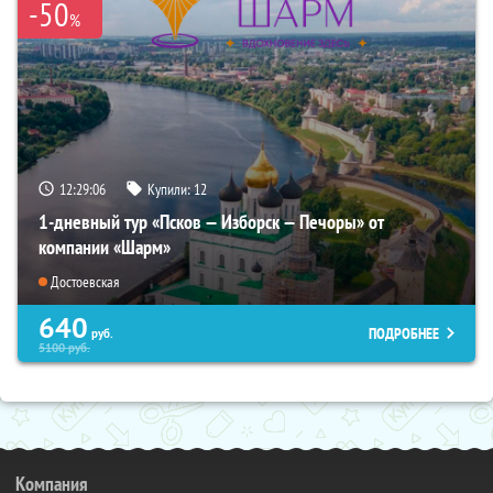
-50
%
12:29:05
Купили:
12
1-дневный тур «Псков — Изборск — Печоры» от
компании «Шарм»
Достоевская
640
ПОДРОБНЕЕ
руб.
5100
руб.
Компания