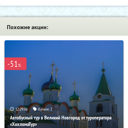
Похожие акции:
-51
%
12:29:05
Купили:
2
Автобусный тур в Великий Новгород от туроператора
«ХохломаТур»