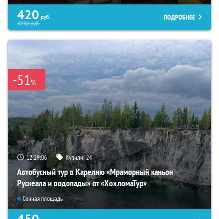
420
ПОДРОБНЕЕ
руб.
4230
руб.
-51
%
12:29:05
Купили:
24
Автобусный тур в Карелию «Мраморный каньон
Рускеала и водопады» от «ХохломаТур»
Сенная площадь
450