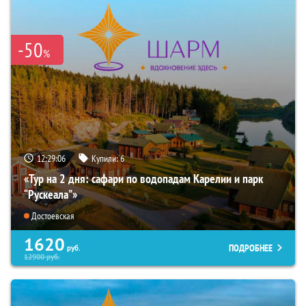
-50
%
12:29:05
Купили:
6
«Тур на 2 дня: сафари по водопадам Карелии и парк
“Рускеала"»
Достоевская
1620
ПОДРОБНЕЕ
руб.
12900
руб.