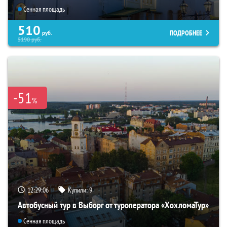
Сенная площадь
510
ПОДРОБНЕЕ
руб.
5190
руб.
-51
%
12:29:05
Купили:
9
Автобусный тур в Выборг от туроператора «ХохломаТур»
Сенная площадь