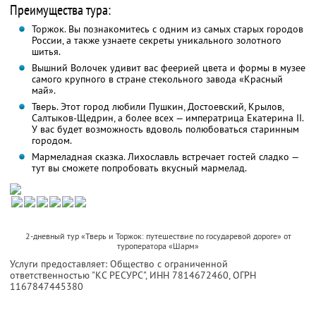
Преимущества тура:
Торжок. Вы познакомитесь с одним из самых старых городов
России, а также узнаете секреты уникального золотного
шитья.
Вышний Волочек удивит вас феерией цвета и формы в музее
самого крупного в стране стекольного завода «Красный
май».
Тверь. Этот город любили Пушкин, Достоевский, Крылов,
Салтыков-Щедрин, а более всех — императрица Екатерина II.
У вас будет возможность вдоволь полюбоваться старинным
городом.
Мармеладная сказка. Лихославль встречает гостей сладко —
тут вы сможете попробовать вкусный мармелад.
2-дневный тур «Тверь и Торжок: путешествие по государевой дороге» от
туроператора «Шарм»
Услуги предоставляет: Общество с ограниченной
ответственностью "КС РЕСУРС",
ИНН 7814672460
, ОГРН
1167847445380