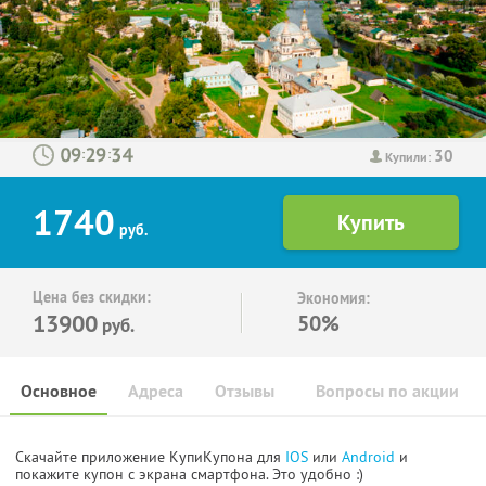
30
:
:
Купили:
1740
руб.
Цена без скидки:
Экономия:
13900
50%
руб.
Основное
Адреса
Отзывы
Вопросы по акции
Скачайте приложение КупиКупона для
IOS
или
Android
и
покажите купон с экрана смартфона. Это удобно :)