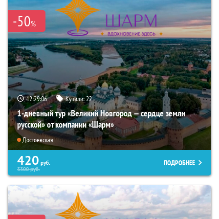
-50
%
12:29:05
Купили:
22
1-дневный тур «Великий Новгород — сердце земли
русской» от компании «Шарм»
Достоевская
420
ПОДРОБНЕЕ
руб.
3300
руб.