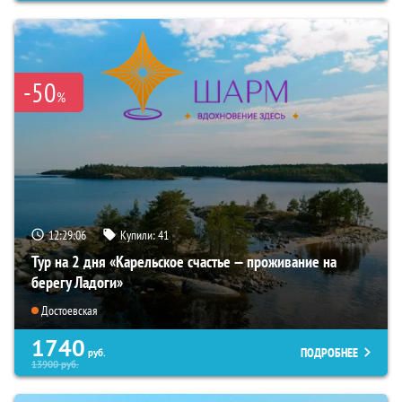
-50
%
12:29:05
Купили:
41
Тур на 2 дня «Карельское счастье — проживание на
берегу Ладоги»
Достоевская
1740
ПОДРОБНЕЕ
руб.
13900
руб.