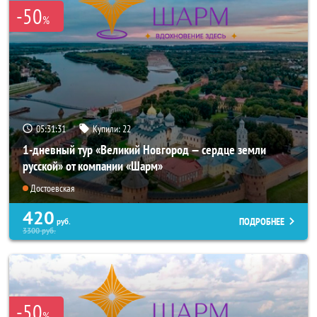
-50
%
05:31:30
Купили:
22
1-дневный тур «Великий Новгород — сердце земли
русской» от компании «Шарм»
Достоевская
420
ПОДРОБНЕЕ
руб.
3300
руб.
-50
%