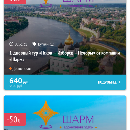
05:31:30
Купили:
12
1-дневный тур «Псков — Изборск — Печоры» от компании
«Шарм»
Достоевская
640
ПОДРОБНЕЕ
руб.
5100
руб.
-50
%