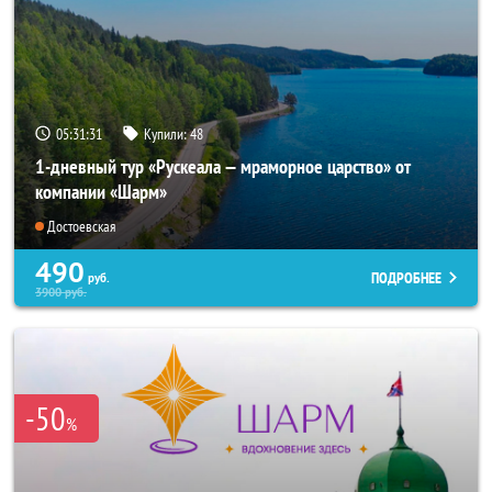
05:31:30
Купили:
48
1-дневный тур «Рускеала — мраморное царство» от
компании «Шарм»
Достоевская
490
ПОДРОБНЕЕ
руб.
3900
руб.
-50
%