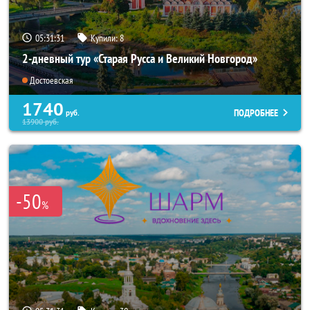
05:31:30
Купили:
8
2-дневный тур «Старая Русса и Великий Новгород»
Достоевская
1740
ПОДРОБНЕЕ
руб.
13900
руб.
-50
%