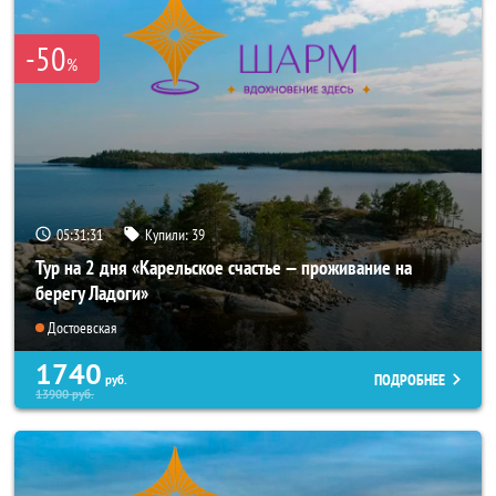
-50
%
05:31:30
Купили:
39
Тур на 2 дня «Карельское счастье — проживание на
берегу Ладоги»
Достоевская
1740
ПОДРОБНЕЕ
руб.
13900
руб.