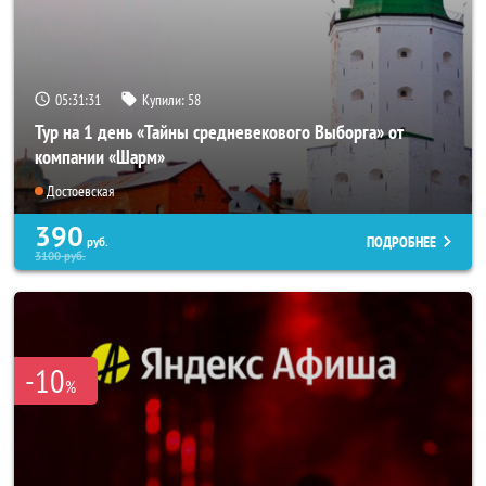
05:31:30
Купили:
58
Тур на 1 день «Тайны средневекового Выборга» от
компании «Шарм»
Достоевская
390
ПОДРОБНЕЕ
руб.
3100
руб.
-10
%