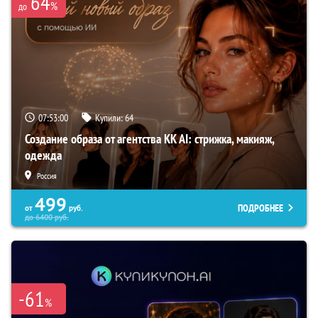
64
%
до
07:52:59
Купили:
64
Создание образа от агентства KK AI: стрижка, макияж,
одежда
Россия
499
ПОДРОБНЕЕ
от
руб.
до
6400
руб.
-61
%