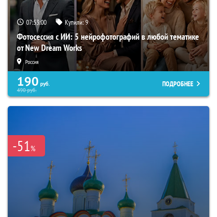
07:52:59
Купили:
9
Фотосессия с ИИ: 5 нейрофотографий в любой тематике
от New Dream Works
Россия
190
ПОДРОБНЕЕ
руб.
490
руб.
-51
%