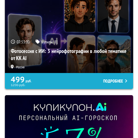
07:52:59
Купили:
81
Фотосессия с ИИ: 3 нейрофотографии в любой тематике
от KK AI
Россия
499
ПОДРОБНЕЕ
руб.
1290
руб.