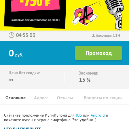
114
:
:
Получили:
0
руб.
Цена без скидки:
Экономия:
∞
15
%
Основное
Адреса
Отзывы
Вопросы по акции
Скачайте приложение КупиКупона для
IOS
или
Android
и
покажите купон с экрана смартфона. Это удобно :)