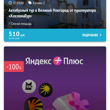
07:52:59
Купили:
2
Автобусный тур в Великий Новгород от туроператора
«ХохломаТур»
Сенная площадь
510
ПОДРОБНЕЕ
руб.
5190
руб.
-100
%