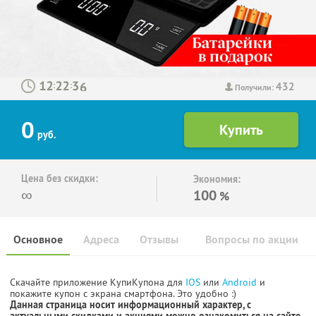
432
:
:
Получили:
0
руб.
Цена без скидки:
Экономия:
∞
100
%
Основное
Адреса
Отзывы
Вопросы по акции
Скачайте приложение КупиКупона для
IOS
или
Android
и
покажите купон с экрана смартфона. Это удобно :)
Данная страница носит информационный характер, с