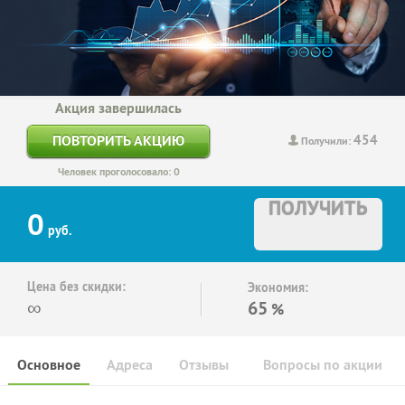
Акция завершилась
454
ПОВТОРИТЬ АКЦИЮ
Получили:
Человек проголосовало: 0
ПОЛУЧИТЬ
0
руб.
Цена без скидки:
Экономия:
∞
65
%
Основное
Адреса
Отзывы
Вопросы по акции