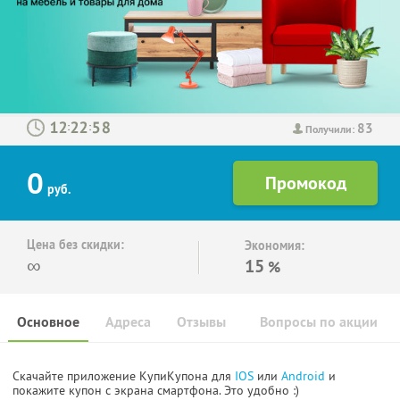
83
:
:
Получили:
0
руб.
Цена без скидки:
Экономия:
∞
15
%
Основное
Адреса
Отзывы
Вопросы по акции
Скачайте приложение КупиКупона для
IOS
или
Android
и
покажите купон с экрана смартфона. Это удобно :)