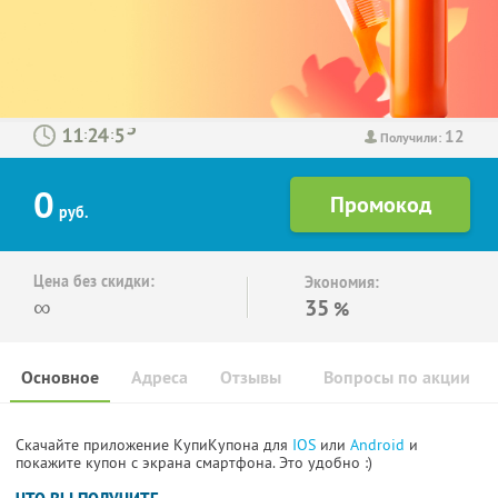
12
:
:
Получили:
0
руб.
Цена без скидки:
Экономия:
∞
35
%
Основное
Адреса
Отзывы
Вопросы по акции
Скачайте приложение КупиКупона для
IOS
или
Android
и
покажите купон с экрана смартфона. Это удобно :)