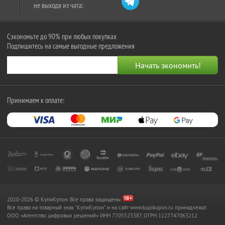
не выходя из чата:
Сэкономьте до 90% при любых покупках
Подпишитесь на самые выгодные предложения
Принимаем к оплате:
2010-2026 © КупиКупон. Все права защищены.
Все права на товарный знак "КупиКупон" и на сайт www.kupikupon.ru принадлежат
OOO «Агентство цифровых решений» ИНН 7705523387, ОГРН 1127747063212