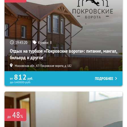
19:43:19
Купили:
8
Отдых на турбазе «Покровские ворота»: питание, мангал,
бильярд и другое
Московская обл., КП Покровские ворота, д. 182
812
ПОДРОБНЕЕ
от
руб.
до
140800
руб.
48
%
до