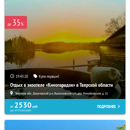
35
%
до
19:43:19
Купи первым!
Отдых в экоотеле «Киногородок» в Тверской области
Тверская обл., Бологовский р-н, Выползовское с/п, дер. Михайловское, д. 15
2530
ПОДРОБНЕЕ
от
руб.
до
173110
руб.