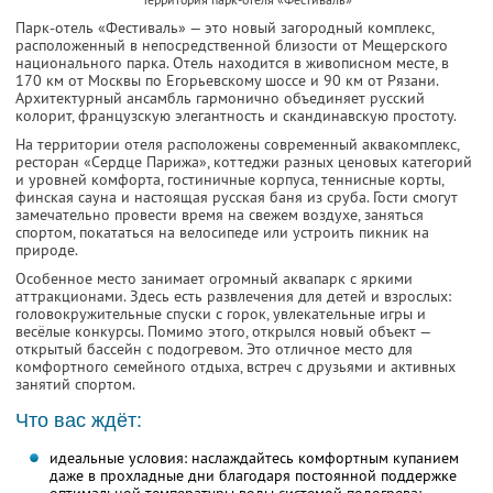
Парк-отель «Фестиваль» — это новый загородный комплекс,
расположенный в непосредственной близости от Мещерского
национального парка. Отель находится в живописном месте, в
170 км от Москвы по Егорьевскому шоссе и 90 км от Рязани.
Архитектурный ансамбль гармонично объединяет русский
колорит, французскую элегантность и скандинавскую простоту.
На территории отеля расположены современный аквакомплекс,
ресторан «Сердце Парижа», коттеджи разных ценовых категорий
и уровней комфорта, гостиничные корпуса, теннисные корты,
финская сауна и настоящая русская баня из сруба. Гости смогут
замечательно провести время на свежем воздухе, заняться
спортом, покататься на велосипеде или устроить пикник на
природе.
Особенное место занимает огромный аквапарк с яркими
аттракционами. Здесь есть развлечения для детей и взрослых:
головокружительные спуски с горок, увлекательные игры и
весёлые конкурсы. Помимо этого, открылся новый объект —
открытый бассейн с подогревом. Это отличное место для
комфортного семейного отдыха, встреч с друзьями и активных
занятий спортом.
Что вас ждёт:
идеальные условия: наслаждайтесь комфортным купанием
даже в прохладные дни благодаря постоянной поддержке