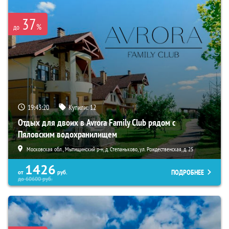
37
%
до
19:43:19
Купили:
12
Отдых для двоих в Avrora Family Club рядом с
Пяловским водохранилищем
Московская обл., Мытищинский р-н, д. Степаньково, ул. Рождественская, д. 25
1426
ПОДРОБНЕЕ
от
руб.
до
60600
руб.