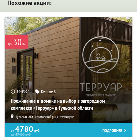
Похожие акции:
30
%
до
19:43:19
Купили:
8
Проживание в домике на выбор в загородном
комплексе «Терруар» в Тульской области
Тульская обл., Ясногорский р-н, с. Кузмищево
4780
ПОДРОБНЕЕ
от
руб.
до
57400
руб.