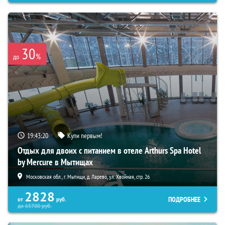
30
%
до
19:43:19
Купи первым!
Отдых для двоих с питанием в отеле Arthurs Spa Hotel
by Mercure в Мытищах
Московская обл., г. Мытищи, д. Ларево, ул. Хвойная, стр. 26
2828
ПОДРОБНЕЕ
от
руб.
до
65700
руб.