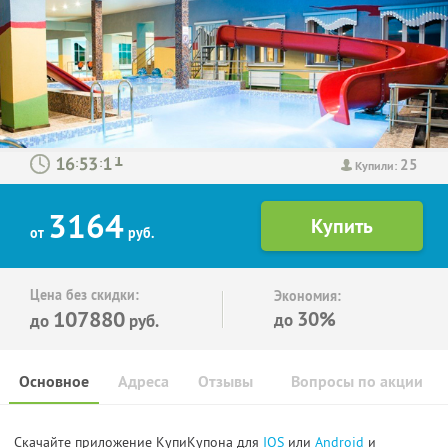
25
:
:
Купили:
3164
от
руб.
Цена без скидки:
Экономия:
107880
30%
до
до
руб.
Основное
Адреса
Отзывы
Вопросы по акции
Скачайте приложение КупиКупона для
IOS
или
Android
и