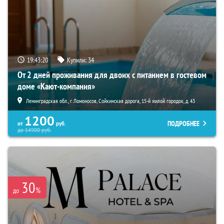
19:43:19
Купили:
34
От 2 дней проживания для двоих с питанием в гостевом
доме «Кают-компания»
Ленинградская обл., г. Ломоносов, Сойкинская дорога, 15-й жилой городок, д. 43
1200
ПОДРОБНЕЕ
от
руб.
до
14900
руб.
30
%
до