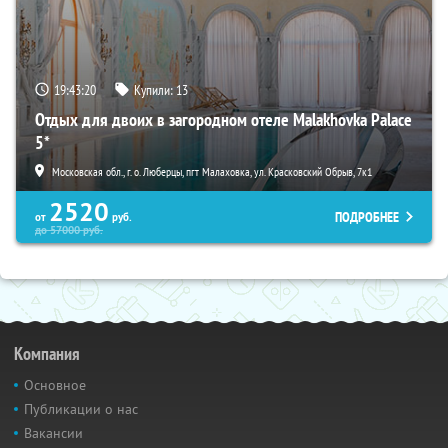
19:43:19
Купили:
13
Отдых для двоих в загородном отеле Malakhovka Palace
5*
Московская обл., г. о. Люберцы, пгт Малаховка, ул. Красковский Обрыв, 7к1
2520
ПОДРОБНЕЕ
от
руб.
до
57000
руб.
Компания
Основное
Публикации о нас
Вакансии