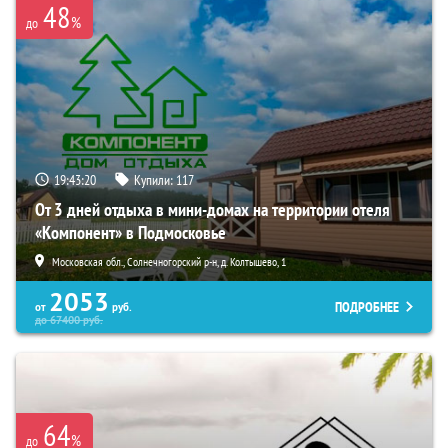
48
%
до
19:43:19
Купили:
117
От 3 дней отдыха в мини-домах на территории отеля
«Компонент» в Подмосковье
Московская обл., Солнечногорский р-н, д. Колтышево, 1
2053
ПОДРОБНЕЕ
от
руб.
до
67400
руб.
64
%
до