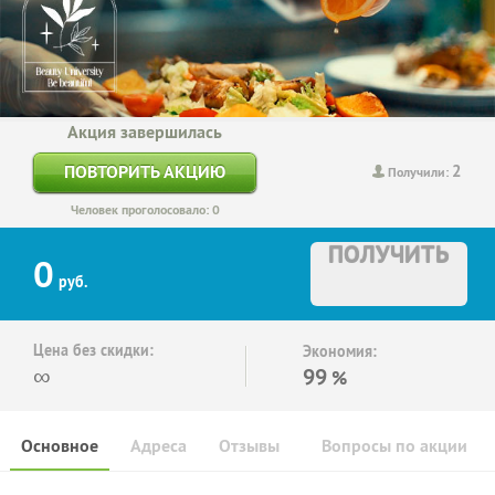
Акция завершилась
2
ПОВТОРИТЬ АКЦИЮ
Получили:
Человек проголосовало: 0
ПОЛУЧИТЬ
0
руб.
Цена без скидки:
Экономия:
∞
99
%
Основное
Адреса
Отзывы
Вопросы по акции