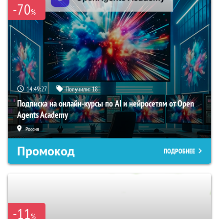
-70
%
14:49:26
Получили:
18
Подписка на онлайн-курсы по AI и нейросетям от Open
Agents Academy
Россия
Промокод
ПОДРОБНЕЕ
-11
%