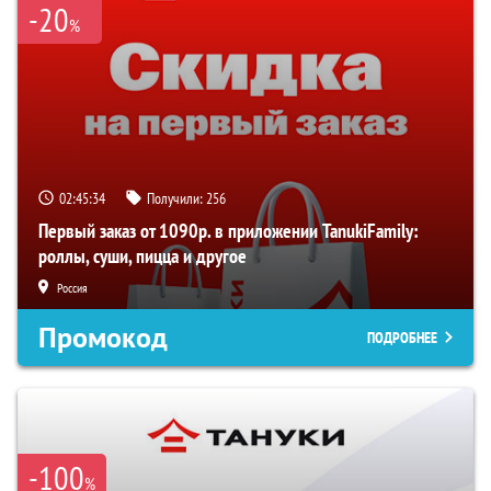
-20
%
02:45:34
Получили:
256
Первый заказ от 1090р. в приложении TanukiFamily:
роллы, суши, пицца и другое
Россия
Промокод
ПОДРОБНЕЕ
-100
%