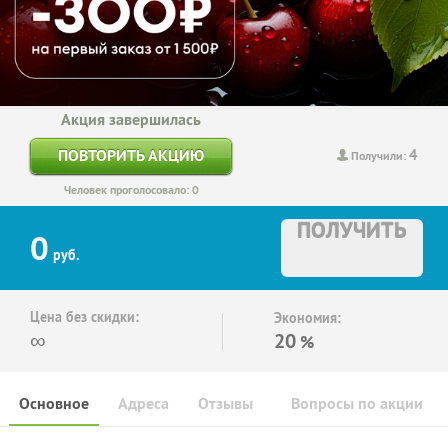
Акция завершилась
4
ПОВТОРИТЬ АКЦИЮ
Получили:
Человек проголосовало: 0
ПОЛУЧИТЬ
0
руб.
Цена без скидки:
Экономия:
∞
20
%
Основное
Адреса
Отзывы
Вопросы по акции