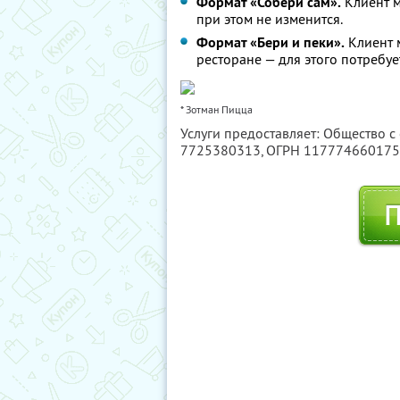
Формат «Собери сам».
Клиент м
при этом не изменится.
Формат «Бери и пеки».
Клиент м
ресторане — для этого потребуе
* Зотман Пицца
Услуги предоставляет: Общество с
7725380313
, ОГРН 11777466017