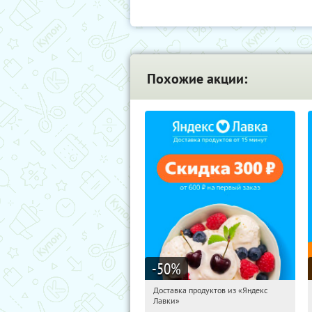
Похожие акции:
-50
%
Доставка продуктов из «Яндекс
09:21:10
Получили:
5
Лавки»
Россия