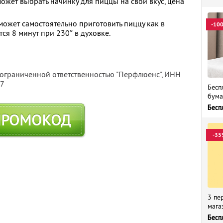
ожет выбрать начинку для пиццы на свой вкус, цена
ожет самостоятельно приготовить пиццу как в
-10
тся 8 минут при 230° в духовке.
 ограниченной ответственностью "Перфлюенс",
ИНН
57
Бесп
бума
Бесп
ПРОМОКОД
-35
3 пе
мага
Бесп