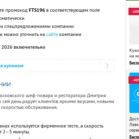
ите промокод
FTS196
в соответствующем поле
-10
томатически
ими спецпредложениями компании
и можно уточнить на
сайте
компании
а 2026 включительно
Кухо
на м
Бесп
ся купоном
-40
НИИ
 московского шеф-повара и ресторатора Дмитрия
по сей день радует клиентов яркими вкусами, новыми
 скоростью обслуживания.
Дост
Лавк
анах используется фирменное тесто, а скорость
серв
т 2–3 минуты.
Бесп