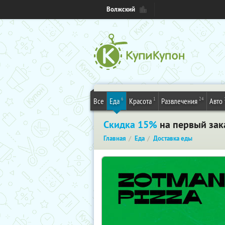
Волжский
6
1
24
Все
Еда
Красота
Развлечения
Авто
Скидка 15%
на первый зака
Главная
Еда
Доставка еды