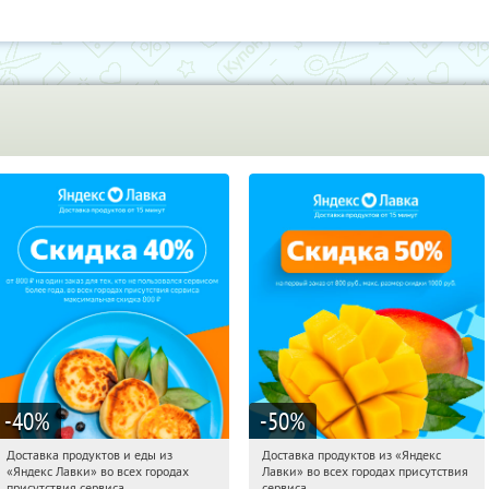
-40
%
-50
%
Доставка продуктов и еды из
Доставка продуктов из «Яндекс
09:21:10
Получили:
38
09:21:10
Получили:
165
«Яндекс Лавки» во всех городах
Лавки» во всех городах присутствия
Россия
Россия
присутствия сервиса
сервиса