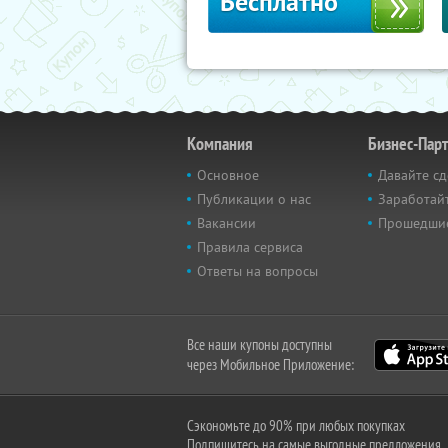
Бесплатно
Компания
Бизнес-Пар
Основное
Давайте сд
Публикации о нас
Заработайт
Вакансии
Прошедши
Правила сервиса
Ответы на вопросы
Все наши купоны доступны
через Мобильное Приложение:
Сэкономьте до 90% при любых покупках
Подпишитесь на самые выгодные предложения