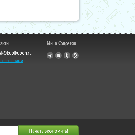
такты
Мы в Соцсетях
si@kupikupon.ru
аться с нами