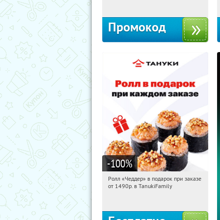
Промокод
-100
%
Ролл «Чеддер» в подарок при заказе
09:21:10
Получили:
108
от 1490р. в TanukiFamily
Россия