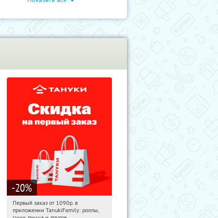
-20
%
Первый заказ от 1090р. в
09:21:10
Получили:
256
приложении TanukiFamily: роллы,
Россия
суши, пицца и другое