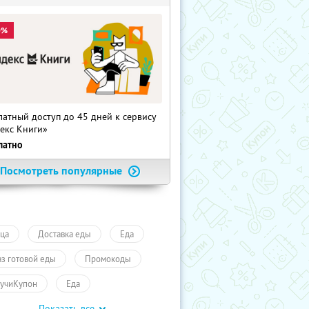
0%
латный доступ до 45 дней к сервису
екс Книги»
латно
Посмотреть популярные
ца
Доставка еды
Еда
аз готовой еды
Промокоды
учиКупон
Еда
Показать все