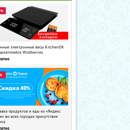
0%
нные электронные весы KitchenOK
аркетплейсе Wildberries
латно
%
авка продуктов и еды из «Яндекс
и» во всех городах присутствия
иса
латно