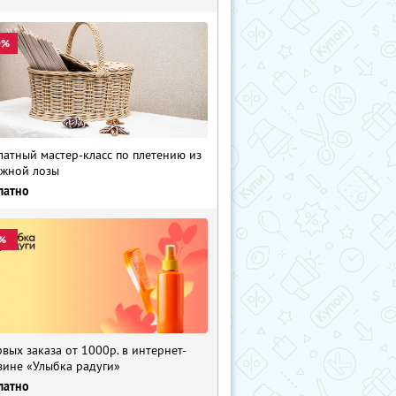
0%
латный мастер-класс по плетению из
жной лозы
латно
%
рвых заказа от 1000р. в интернет-
зине «Улыбка радуги»
латно