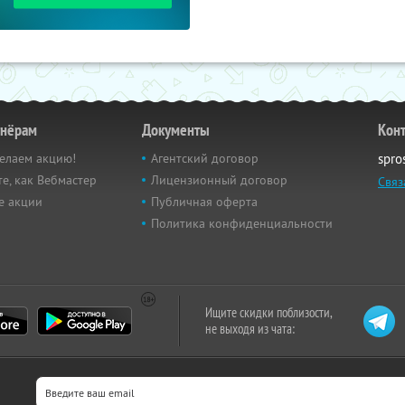
тнёрам
Документы
Кон
елаем акцию!
Агентский договор
spro
е, как Вебмастер
Лицензионный договор
Связ
е акции
Публичная оферта
Политика конфиденциальности
Ищите скидки поблизости,
не выходя из чата: