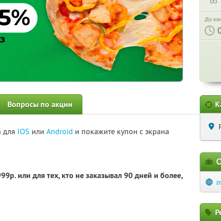
∞
До ко
Вопросы по акции
К
а для
IOS
или
Android
и покажите купон с экрана
О
9р. или для тех, кто не заказывал 90 дней и более,
z
Р