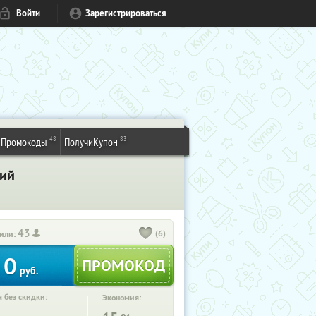
Войти
Зарегистрироваться
48
83
Промокоды
ПолучиКупон
кий
43
(6)
или:
0
руб.
 без скидки:
Экономия: