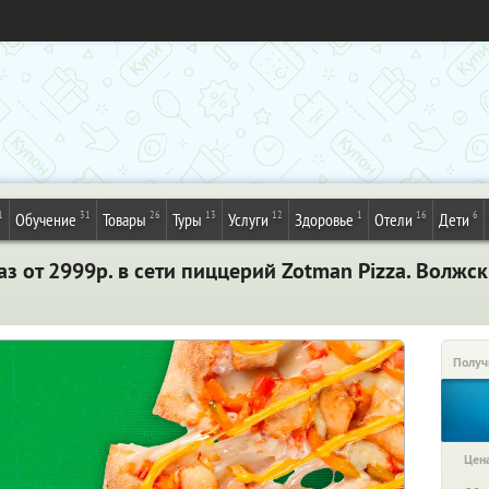
1
31
26
13
12
1
16
6
Обучение
Товары
Туры
Услуги
Здоровье
Отели
Дети
з от 2999р. в сети пиццерий Zotman Pizza. Волжс
Получ
Цена