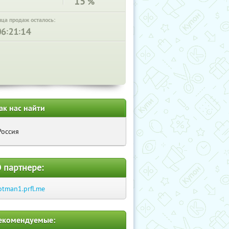
15
%
нца продаж осталось:
:
:
ак нас найти
Россия
 партнере:
otman1.prfl.me
екомендуемые: