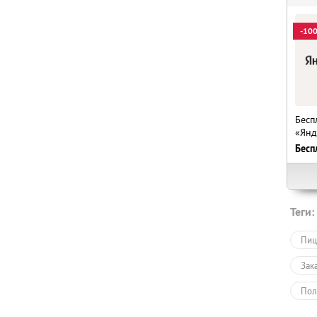
-10
Бесп
«Янд
Бесп
Теги:
Пиц
Зак
Пол